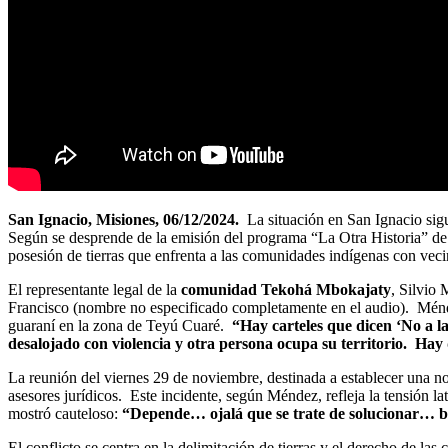
San Ignacio, Misiones, 06/12/2024.
La situación en San Ignacio sigu
Según se desprende de la emisión del programa “La Otra Historia” de R
posesión de tierras que enfrenta a las comunidades indígenas con veci
El representante legal de la
comunidad Tekohá Mbokajaty
, Silvio 
Francisco (nombre no especificado completamente en el audio). Méndez
guaraní en la zona de Teyú Cuaré.
“Hay carteles que dicen ‘No a l
desalojado con violencia y otra persona ocupa su territorio. Hay 
La reunión del viernes 29 de noviembre, destinada a establecer una n
asesores jurídicos. Este incidente, según Méndez, refleja la tensión l
mostró cauteloso:
“Depende… ojalá que se trate de solucionar… bu
El conflicto se centra en la delimitación de tierras y el derecho de l