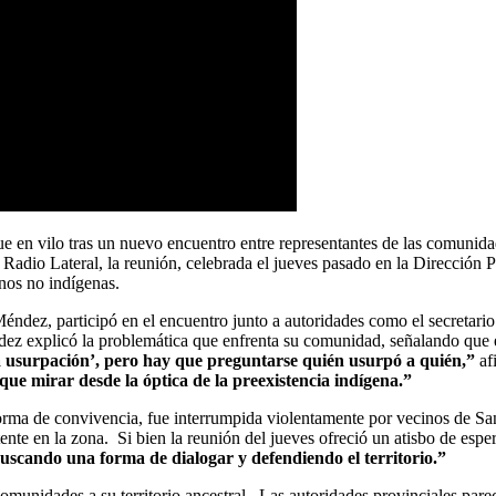
e en vilo tras un nuevo encuentro entre representantes de las comunid
adio Lateral, la reunión, celebrada el jueves pasado en la Dirección Pr
nos no indígenas.
Méndez, participó en el encuentro junto a autoridades como el secretario
 explicó la problemática que enfrenta su comunidad, señalando que el c
a usurpación’, pero hay que preguntarse quién usurpó a quién,”
af
que mirar desde la óptica de la preexistencia indígena.”
orma de convivencia, fue interrumpida violentamente por vecinos de Sa
atente en la zona. Si bien la reunión del jueves ofreció un atisbo de esp
scando una forma de dialogar y defendiendo el territorio.”
as comunidades a su territorio ancestral. Las autoridades provinciales p