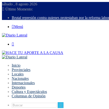
sábado , 8 agosto 2026
Último Momento:
Brutal represión contra quienes protestaban por la reforma labor
Menú
Buscar
Inicio
Provinciales
Locales
Nacionales
Internacionales
Deportes
Cultura y Espectáculos
Columnas de Opinión
Buscar