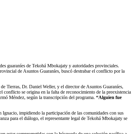
ades guaraníes de Tekohá Mbokajaty y autoridades provinciales.
ovincial de Asuntos Guaraníes, buscó destrabar el conflicto por la
 de Tierras, Dr. Daniel Weller, y el director de Asuntos Guaraníes,
onflicto se origina en la falta de reconocimiento de la preexistencia
irmó Méndez, según la transcripción del programa.
“Alguien fue
n Ignacio, impidiendo la participación de las comunidades con sus
eranza para el diálogo, el representante legal de Tekohá Mbokajaty se
arecen estar comprometidas con la búsqueda de una solución pacífica a