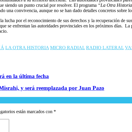
gue siendo un punto crucial por resolver. El programa
“La Otra Histori
ndo una convivencia, aunque no se han dado detalles concretos sobre l
lucha por el reconocimiento de sus derechos y la recuperación de sus te
os que se enfrentan las autoridades provinciales en los próximos días. L
acio.
YÁ
LA OTRA HISTORIA
MICRO RADIAL
RADIO LATERAL
VA
irá en la última fecha
a Misrahi, y será reemplazada por Juan Pazo
gatorios están marcados con
*