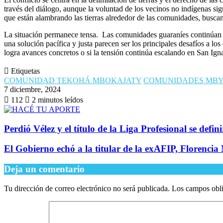
través del diálogo, aunque la voluntad de los vecinos no indígenas si
que están alambrando las tierras alrededor de las comunidades, busca
La situación permanece tensa. Las comunidades guaraníes continúan la 
una solución pacífica y justa parecen ser los principales desafíos a l
logra avances concretos o si la tensión continúa escalando en San Ign
Etiquetas
COMUNIDAD TEKOHÁ MBOKAJATY
COMUNIDADES MB
7 diciembre, 2024
112
2 minutos leídos
Perdió Vélez y el título de la Liga Profesional se defin
El Gobierno echó a la titular de la exAFIP, Florenci
Deja un comentario
Tu dirección de correo electrónico no será publicada.
Los campos obli