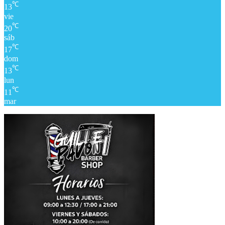
℃
13
vie
℃
20
sáb
℃
17
dom
℃
13
lun
℃
11
mar