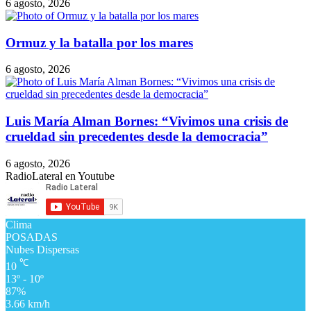
6 agosto, 2026
Ormuz y la batalla por los mares
6 agosto, 2026
Luis María Alman Bornes: “Vivimos una crisis de
crueldad sin precedentes desde la democracia”
6 agosto, 2026
RadioLateral en Youtube
Clima
POSADAS
Nubes Dispersas
℃
10
13º - 10º
87%
3.66 km/h