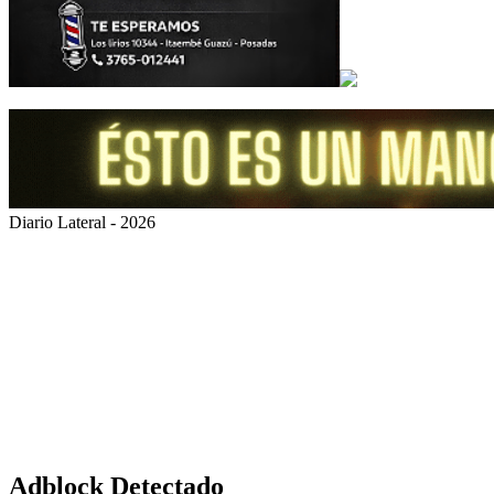
Diario Lateral - 2026
Volver
al
botón
superior
Adblock Detectado