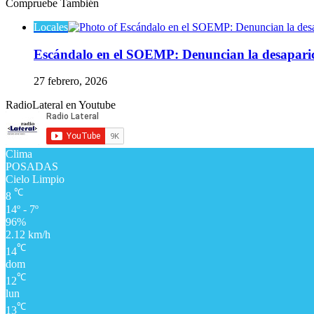
Compruebe También
Cerrar
Locales
Escándalo en el SOEMP: Denuncian la desaparici
27 febrero, 2026
RadioLateral en Youtube
Clima
POSADAS
Cielo Limpio
℃
8
14º - 7º
96%
2.12 km/h
℃
14
dom
℃
12
lun
℃
13