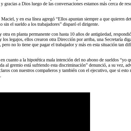
rte y gracias a Dios luego de las conversaciones estamos más cerca de r
o Maciel, y en esa línea agregó “Ellos apuntan siempre a que quieren de
o sin el sueldo a los trabajadores” disparó el dirigente.
a y otra en planta permanente con hasta 10 años de antigüedad, respon
os legajos, ellos crearon otra Dirección por arriba, una Secretaría dig
, pero no lo tiene que pagar el trabajador y más en esta situación tan d
en cuanto a la hipotética mala intención del no abono de sueldos “yo qu
da al gremio está sufriendo esta discriminación” denunció, a su vez, ad
 claros con nuestros compañeros y también con el ejecutivo, que si esto
.