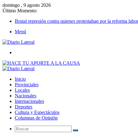
domingo , 9 agosto 2026
Último Momento:
Brutal represión contra quienes protestaban por la reforma labor
Menú
Buscar
Inicio
Provinciales
Locales
Nacionales
Internacionales
Deportes
Cultura y Espectáculos
Columnas de Opinión
Buscar