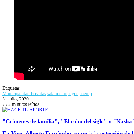
Etiquetas
Municipalidad Posadas
salarios impagos
soemp
31 julio, 2020
75
2 minutos leídos
"Crímenes de familia", "El robo del siglo" y "Nasha N
En Vivo: Alberto Fernández anuncia la extensión de 