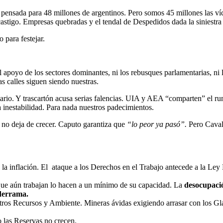
pensada para 48 millones de argentinos. Pero somos 45 millones las víct
stigo. Empresas quebradas y el tendal de Despedidos dada la siniestra a
 para festejar.
el apoyo de los sectores dominantes, ni los rebusques parlamentarias, n
s calles siguen siendo nuestras.
ario. Y trascartón acusa serias falencias. UIA y AEA “comparten” el ru
 inestabilidad. Para nada nuestros padecimientos.
 no deja de crecer. Caputo garantiza que
“lo peor ya pasó”.
Pero Caval
la inflación. El ataque a los Derechos en el Trabajo antecede a la Ley
ue aún trabajan lo hacen a un mínimo de su capacidad. La
desocupaci
 derrama.
ros Recursos y Ambiente. Mineras ávidas exigiendo arrasar con los Gla
 las Reservas no crecen.