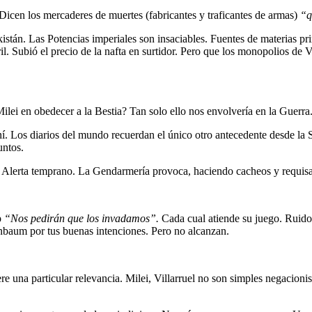
icen los mercaderes de muertes (fabricantes y traficantes de armas)
“q
istán. Las Potencias imperiales son insaciables. Fuentes de materias p
barril. Subió el precio de la nafta en surtidor. Pero que los monopoli
lei en obedecer a la Bestia? Tan solo ello nos envolvería en la Guerra
í. Los diarios del mundo recuerdan el único otro antecedente desde la 
untos.
un Alerta temprano. La Gendarmería provoca, haciendo cacheos y requisa
p
“Nos pedirán que los invadamos”.
Cada cual atiende su juego. Ruid
nbaum por tus buenas intenciones. Pero no alcanzan.
una particular relevancia. Milei, Villarruel no son simples negacionist