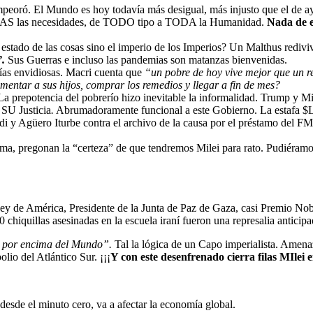
oró. El Mundo es hoy todavía más desigual, más injusto que el de ayer
 TODAS las necesidades, de TODO tipo a TODA la Humanidad.
Nada de e
estado de las cosas sino el imperio de los Imperios? Un Malthus rediviv
”.
Sus Guerras e incluso las pandemias son matanzas bienvenidas.
rías envidiosas. Macri cuenta que
“
un pobre de hoy vive mejor que un r
entar a sus hijos, comprar los remedios y llegar a fin de mes?
La prepotencia del pobrerío hizo inevitable la informalidad. Trump y Mi
 SU Justicia
.
Abrumadoramente funcional a este Gobierno. La estafa $Li
rdi y Agüero Iturbe contra el archivo de la causa por el préstamo del 
ema, pregonan la “certeza” de que tendremos Milei para rato. Pudiéramos 
de América, Presidente de la Junta de Paz de Gaza, casi Premio Nobel 
0 chiquillas asesinadas en la escuela iraní fueron una represalia anticipa
 por encima del Mundo”.
Tal la lógica de un Capo imperialista. Amena
io del Atlántico Sur. ¡¡¡
Y con este desenfrenado cierra filas MIlei e
esde el minuto cero, va a afectar la economía global.