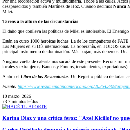
Por una recordación activa y multitudinaria. Todos a las calles. Acto
desaparecidos y también Martínez de Hoz. Cuando decimos
Nunca 
Milei.
Tareas a la altura de las circunstancias
El daño que conlleva las políticas de Milei es intolerable. El Enemigo
Están en curso 1000 heroicas luchas. La de los compañeros de FATE con
Las Mujeres en su Día internacional. La Soberanía, en TODOS sus aspe
principal instrumento de dominación. Más pagan, más debemos. Una 
Ninguna vuelta de calesita nos sacará de este presente. Reconstruir 
locales y extranjeros, Bancos y Fondos, terratenientes, exportadoras).
A abrir el
Libro de las Revocatorias
. Un Registro público de todas la
Fuente:
https://www.resumenlatinoamericano.org/2026/03/09/argen
10 marzo, 2026
73
7 minutos leídos
Karina Díaz y una crítica feroz: "Axel Kicillof no pue
Carlos Ortellado denuncia la miseria municipal: "Ha