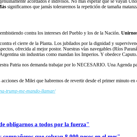
s genuinamente acordados e indivisos. No más esperar que se vayan Unos
Más
significamos que jamás toleraremos la repetición de tamaña matanza
 embistiendo contra los intereses del Pueblo y los de la Nación.
Unirnos
tra el cierre de la Planta. Los jubilados por la dignidad y superviven
ctos, ofrecida al mejor postor. Nuestras vías navegables (Ríos Paraná 
Argentina sin industrias como mandan los Imperios. Y obedece Caputo
nuestra Patria nos demanda trabajar por lo NECESARIO. Una Agenda para
s acciones de Milei que habremos de revertir desde el primer minuto en
tina-trump-me-mando-llamar/
de obligarnos a todos por la fuerza"
y compañeros que cobran 8.000 pesos en el mes"