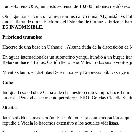
Tan solo para USA, un costo semanal de 10.000 millones de dólares. D
Otras guerras en curso. La invasión rusa a Ucrania; Afganistán vs Pak
que en tierra de otros. El cierre del Estrecho de Ormuz valorizó el 
ES INADMISIBLE.
Prioridad trumpista
Hacerse de una base en Ushuaia. ¿Alguna duda de la disposición de Mi
En aguas internacionales un submarino yanqui hundió a un buque iran
Belgrano hace 43 años. Cartón lleno para Milei. Todos sus favoritos j
Mientras tanto, en distintas Reparticiones y Empresas públicas rige 
Cuba
Indigna la soledad de Cuba ante el siniestro cerco yanqui. Dice Trum
protesta. Pero. abastecimiento petrolero CERO. Gracias Claudia Shei
50 años
Jamás olvido. Jamás perdón. Este año, nuestra conmemoración adquiere 
repudio a Videla lo hacemos extensivo a los actuales videlistas.