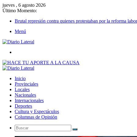
jueves , 6 agosto 2026
Último Momento:
Brutal represión contra quienes protestaban por la reforma labor
Menú
Buscar
Inicio
Provinciales
Locales
Nacionales
Internacionales
Deportes
Cultura y Espectáculos
Columnas de Opinión
Buscar