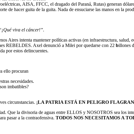
oeléctricas, AISA, FFCC, el dragado del Paraná, Rutas) generan dólar
orte de hacer guita de la guita. Nada de ensuciarse las manos en la pro
“¡Qué viva el cáncer!”.
nos Aires intenta mantener políticas activas (en infraestructura, salud, 
cciones REBELDES. Axel denunció a Milei por quedarse con 22
b
illones 
da por estos delincuentes.
a ello procuran
stras necesidades.
son imbatibles?
ves circunstancias. ¡
LA PATRIA ESTÁ EN PELIGRO FLAGRA
ersidad. Que la divisoria de aguas entre ELLOS y NOSOTROS sea los in
a pasar a la contraofensiva.
TODOS NOS NECESITAMOS A TO