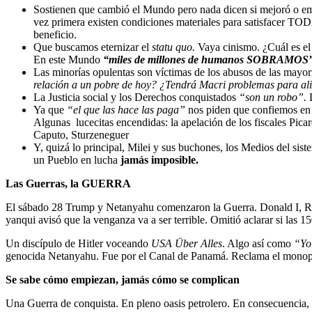
Sostienen que cambió el Mundo pero nada dicen si mejoró o empe
vez primera existen condiciones materiales para satisfacer
beneficio.
Que buscamos eternizar el
statu quo.
Vaya cinismo. ¿Cuál es el 
En este Mundo
“miles de millones de humanos SOBRAMOS
Las minorías opulentas son víctimas de los abusos de las mayo
relación a un pobre de hoy? ¿Tendrá Macri problemas para alim
La Justicia social y los Derechos conquistados
“son un robo”.
Ya que
“el que las hace las paga”
nos piden que confiemos en
Algunas lucecitas encendidas: la apelación de los fiscales Pica
Caputo, Sturzeneguer
Y, quizá lo principal, Milei y sus buchones, los Medios del sist
un Pueblo en lucha
jamás imposible.
Las Guerras, la GUERRA
El sábado 28 Trump y Netanyahu comenzaron la Guerra. Donald I, Rey 
yanqui avisó que la venganza va a ser terrible. Omitió aclarar si las 15
Un discípulo de Hitler voceando
USA Über Alles
. Algo así como
“Yo
genocida Netanyahu. Fue por el Canal de Panamá. Reclama el monopol
Se sabe cómo empiezan, jamás cómo se complican
Una Guerra de conquista. En pleno oasis petrolero. En consecuencia, d