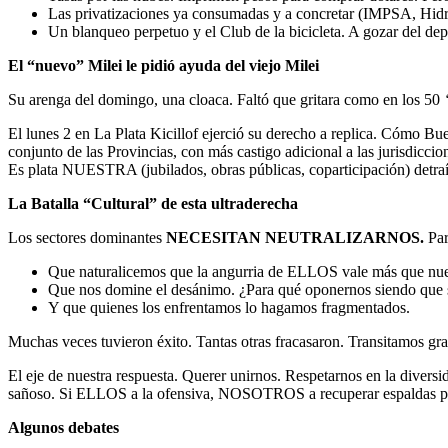
Las privatizaciones ya consumadas y a concretar (IMPSA, Hidr
Un blanqueo perpetuo y el Club de la bicicleta. A gozar del dep
El “nuevo” Milei le pidió ayuda del viejo Milei
Su arenga del domingo, una cloaca. Faltó que gritara como en los 50
El lunes 2 en La Plata Kicillof ejerció su derecho a replica. Cómo Bue
conjunto de las Provincias, con más castigo adicional a las jurisdi
Es plata NUESTRA (jubilados, obras públicas, coparticipación) detraí
La Batalla “Cultural” de esta ultraderecha
Los sectores dominantes
NECESITAN NEUTRALIZARNOS.
Par
Que naturalicemos que la angurria de ELLOS vale más que nue
Que nos domine el desánimo. ¿Para qué oponernos siendo que 
Y que quienes los enfrentamos lo hagamos fragmentados.
Muchas veces tuvieron éxito. Tantas otras fracasaron. Transitamos gra
El eje de nuestra respuesta. Querer unirnos. Respetarnos en la div
sañoso. Si ELLOS a la ofensiva, NOSOTROS a recuperar espaldas par
Algunos debates