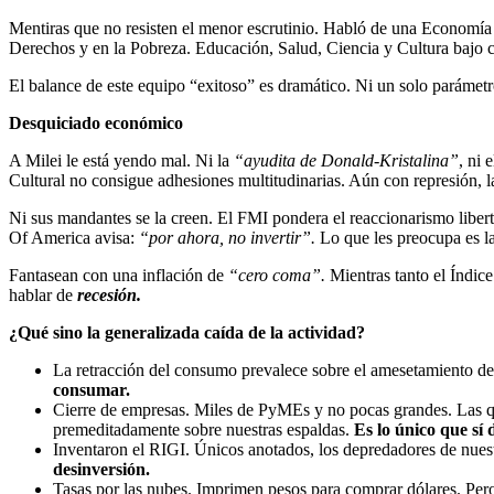
Mentiras que no resisten el menor escrutinio. Habló de una Economía 
Derechos y en la Pobreza. Educación, Salud, Ciencia y Cultura bajo ca
El balance de este equipo “exitoso” es dramático. Ni un solo parámetro
Desquiciado económico
A Milei le está yendo mal. Ni la
“ayudita de Donald-Kristalina”
, ni 
Cultural no consigue adhesiones multitudinarias. Aún con represión, la
Ni sus mandantes se la creen. El FMI pondera el reaccionarismo libert
Of America avisa:
“por ahora, no invertir”.
Lo que les preocupa es la
Fantasean con una inflación de
“cero coma”.
Mientras tanto el Índice
hablar de
recesión.
¿Qué sino la generalizada caída de la actividad?
La retracción del consumo prevalece sobre el amesetamiento de 
consumar.
Cierre de empresas. Miles de PyMEs y no pocas grandes. Las q
premeditadamente sobre nuestras espaldas.
Es lo único que sí
Inventaron el RIGI. Únicos anotados, los depredadores de nuest
desinversión.
Tasas por las nubes. Imprimen pesos para comprar dólares. Pero