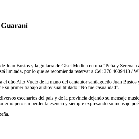
y Guaraní
e de Juan Bustos y la guitarra de Gisel Medina en una “Peña y Serenata
ar está limitada, por lo que se recomienda reservar a Cel: 376 4609413 
eña el dúo Alto Vuelo de la mano del cantautor santiagueño Juan Bustos 
de su primer trabajo audiovisual titulado “No fue casualidad”.
 diversos escenarios del país y de la provincia dejando su mensaje musi
 moderno pero sin perder la esencia y siempre expresando su mensaje poé
peña.