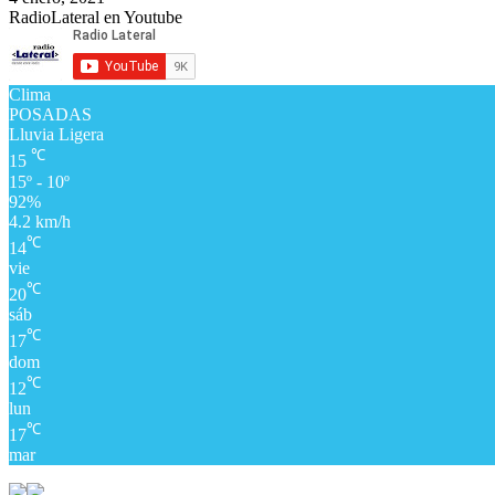
RadioLateral en Youtube
Clima
POSADAS
Lluvia Ligera
℃
15
15º - 10º
92%
4.2 km/h
℃
14
vie
℃
20
sáb
℃
17
dom
℃
12
lun
℃
17
mar