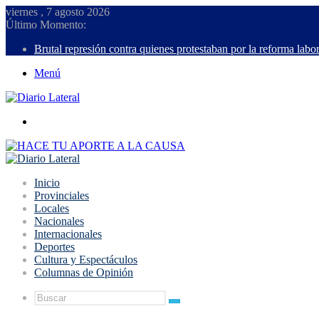
viernes , 7 agosto 2026
Último Momento:
Brutal represión contra quienes protestaban por la reforma labor
Menú
Buscar
Inicio
Provinciales
Locales
Nacionales
Internacionales
Deportes
Cultura y Espectáculos
Columnas de Opinión
Buscar