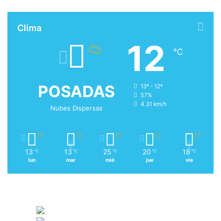
Clima
12
℃
POSADAS
13º - 12º
57%
4.31 km/h
Nubes Dispersas
13
13
25
20
18
℃
℃
℃
℃
℃
lun
mar
mié
jue
vie