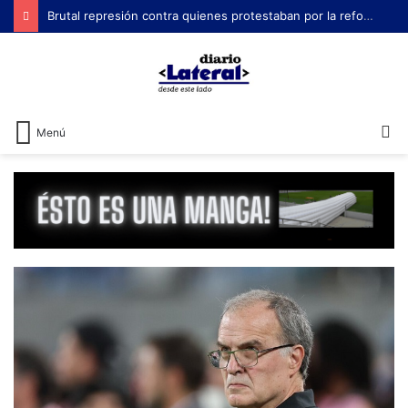
Brutal represión contra quienes protestaban por la reforma laboral de Milei
B
Menú