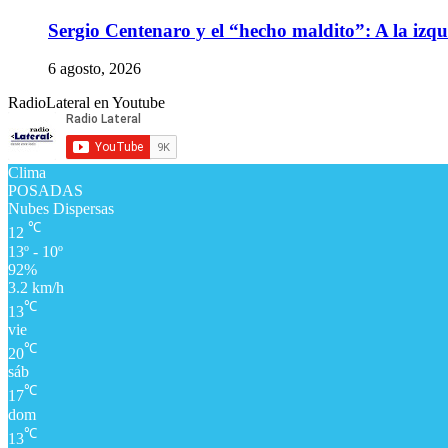
Sergio Centenaro y el “hecho maldito”: A la izqu
6 agosto, 2026
RadioLateral en Youtube
Clima
POSADAS
Nubes Dispersas
℃
12
13º - 10º
92%
3.2 km/h
℃
13
vie
℃
20
sáb
℃
17
dom
℃
13