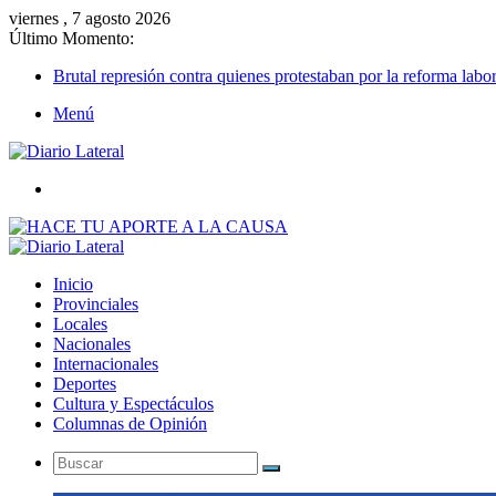
viernes , 7 agosto 2026
Último Momento:
Brutal represión contra quienes protestaban por la reforma labor
Menú
Buscar
Inicio
Provinciales
Locales
Nacionales
Internacionales
Deportes
Cultura y Espectáculos
Columnas de Opinión
Buscar