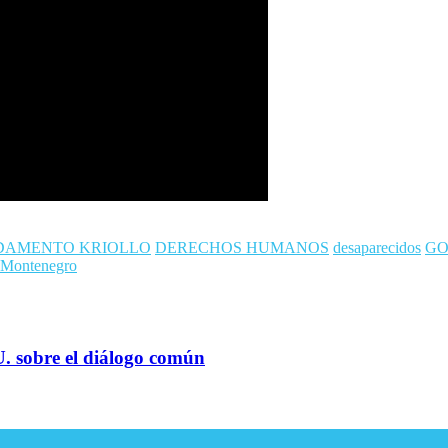
DAMENTO KRIOLLO
DERECHOS HUMANOS
desaparecidos
GO
a Montenegro
U. sobre el diálogo común