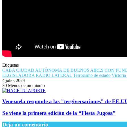
Etiquetas
CABA
CIUDAD AUTÓNOMA DE BUENOS AIRES
CON FUN
LEGISLADORA
RADIO LATERAL
Terrorismo de estado
Victori
4 julio, 2024
30
Menos de un minuto
Venezuela responde a las "tergiversaciones" de EE.U
Se viene la primera edición de la “Fiesta Jugosa”
Deja un comentario