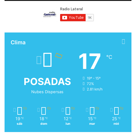
Clima
17
℃
POSADAS
19º - 15º
72%
2.81 km/h
Nubes Dispersas
19
18
12
15
25
℃
℃
℃
℃
℃
sáb
dom
lun
mar
mié