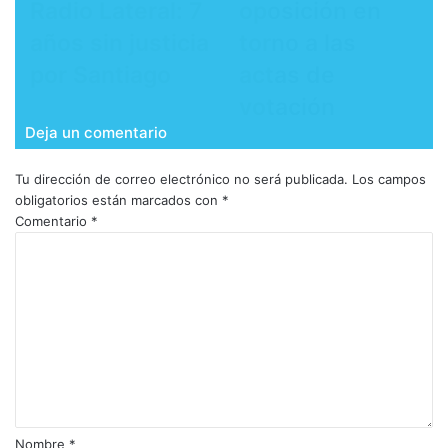
Radio Lateral: 7
oposición en
años sin justicia
torno a las
por Santiago
actas de
votación
Deja un comentario
Tu dirección de correo electrónico no será publicada.
Los campos
obligatorios están marcados con
*
Comentario
*
Nombre
*