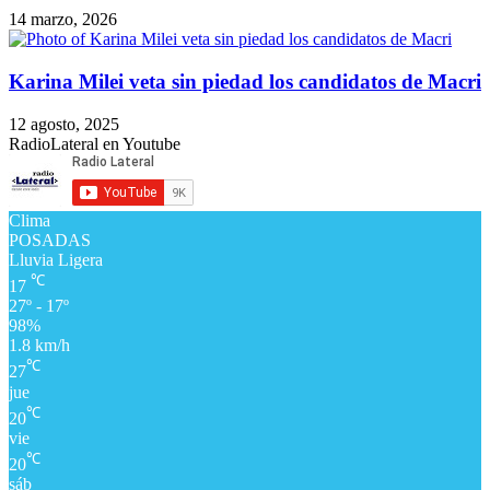
14 marzo, 2026
Karina Milei veta sin piedad los candidatos de Macri
12 agosto, 2025
RadioLateral en Youtube
Clima
POSADAS
Lluvia Ligera
℃
17
27º - 17º
98%
1.8 km/h
℃
27
jue
℃
20
vie
℃
20
sáb