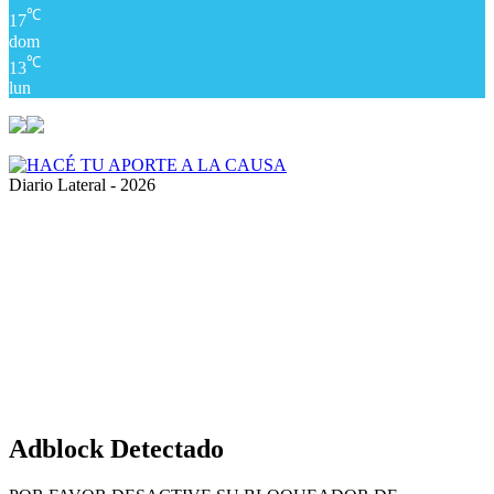
℃
17
dom
℃
13
lun
Diario Lateral - 2026
Volver
al
botón
superior
Adblock Detectado