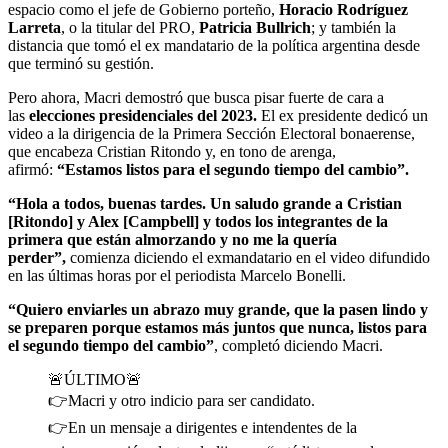
espacio como el jefe de Gobierno porteño,
Horacio Rodríguez
Larreta
, o la titular del PRO,
Patricia Bullrich
; y también la
distancia que tomó el ex mandatario de la política argentina desde
que terminó su gestión.
Pero ahora, Macri demostró que busca pisar fuerte de cara a
las
elecciones presidenciales del 2023.
El ex presidente dedicó un
video a la dirigencia de la Primera Sección Electoral bonaerense,
que encabeza Cristian Ritondo y, en tono de arenga,
afirmó:
“Estamos listos para el segundo tiempo del cambio”.
“Hola a todos, buenas tardes. Un saludo grande a Cristian
[Ritondo] y Alex [Campbell] y todos los integrantes de la
primera que están almorzando y no me la quería
perder”,
comienza diciendo el exmandatario en el video difundido
en las últimas horas por el periodista Marcelo Bonelli.
“Quiero enviarles un abrazo muy grande, que la pasen lindo y
se preparen porque estamos más juntos que nunca, listos para
el segundo tiempo del cambio”
, completó diciendo Macri.
🚨ÚLTIMO🚨
👉Macri y otro indicio para ser candidato.
👉En un mensaje a dirigentes e intendentes de la