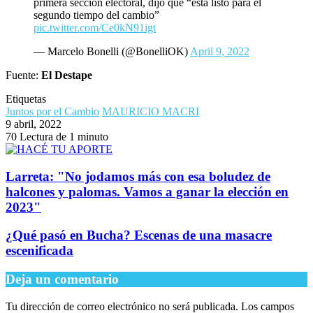
primera sección electoral, dijo que “está listo para el
segundo tiempo del cambio”
pic.twitter.com/Ce0kN91igt
— Marcelo Bonelli (@BonelliOK)
April 9, 2022
Fuente:
El Destape
Etiquetas
Juntos por el Cambio
MAURICIO MACRI
9 abril, 2022
70
Lectura de 1 minuto
Larreta: "No jodamos más con esa boludez de
halcones y palomas. Vamos a ganar la elección en
2023"
¿Qué pasó en Bucha? Escenas de una masacre
escenificada
Deja un comentario
Tu dirección de correo electrónico no será publicada.
Los campos