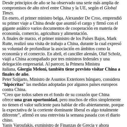
Desde principios de año se ha observado una serie más amplia de
compromisos de alto nivel entre China y la UE, según el
Global
Times
.
En enero, el primer ministro belga, Alexander De Croo, emprendió
su primer viaje a China desde que asumió el cargo y firmó con el
gigante asiático varios documentos de cooperación en materia de
economía, comercio, agricultura y alimentación.
A finales de marzo, el primer ministro de los Países Bajos, Mark
Rutte, realizó una visita de trabajo a China, durante la cual expresó
su voluntad de profundizar la asociación en ámbitos como la
economía y el comercio. En abril, el canciller alemán, Olaf Scholz,
viajó a China acompañado por tres ministros federales y una
delegación empresarial. Al parecer, la Primera Ministra
italiana,
Giorgia Meloni, también tiene previsto visitar China a
finales de año
.
Peter Szijjarto, Ministro de Asuntos Exteriores húngaro, considera
“
hipócritas
” las medidas adoptadas por algunos países europeos
contra China.
“Creo que todos saben en el fondo de su corazón que China
ofrece
una gran oportunidad
, pero muchos de ellos simplemente
no tienen el valor suficiente para hablar de ello abiertamente, porque
la expectativa de la corriente dominante liberal es algo totalmente
diferente”, afirmó en una entrevista la semana pasada con el diario
chino.
Yanis Varoufakis, exministro de Finanzas de Grecia y ahora