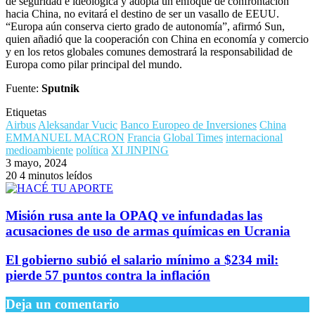
de seguridad e ideológica y adopta un enfoque de confrontación
hacia China, no evitará el destino de ser un vasallo de EEUU.
“Europa aún conserva cierto grado de autonomía”, afirmó Sun,
quien añadió que la cooperación con China en economía y comercio
y en los retos globales comunes demostrará la responsabilidad de
Europa como pilar principal del mundo.
Fuente:
Sputnik
Etiquetas
Airbus
Aleksandar Vucic
Banco Europeo de Inversiones
China
EMMANUEL MACRON
Francia
Global Times
internacional
medioambiente
política
XI JINPING
3 mayo, 2024
20
4 minutos leídos
Misión rusa ante la OPAQ ve infundadas las
acusaciones de uso de armas químicas en Ucrania
El gobierno subió el salario mínimo a $234 mil:
pierde 57 puntos contra la inflación
Deja un comentario