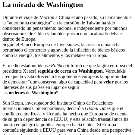
La mirada de Washington
Durante el viaje de Macron a China el año pasado, su llamamiento a
la “autonomía estratégica” en la cuestión de Taiwán ha sido
considerado un pensamiento racional e independiente por muchos
observadores de China y también provocó un acalorado debate
dentro de Europa.
Según el Banco Europeo de Inversiones, la crisis ucraniana ha
perturbado el comercio y agravado la inflación de bienes básicos
como la energía, los alimentos y los metales en Europa.
El medio estadounidense
Politico
informó de que la gira europea del
presidente Xi será
seguida de cerca en Washington
. Varoufakis
cree que la visita ofrecerá a los gobiernos europeos la oportunidad
de demostrar “que conservan algo de capacidad para
velar
por los
intereses de sus países en lugar de seguir
las
órdenes
de
Washington”.
Sun Keqin, investigador del Instituto Chino de Relaciones
Internacionales Contemporáneas, declaró a
Global Times
que el
conflicto entre Rusia y Ucrania ha hecho que Europa se dé cuenta
de su gran dependencia de EEUU, y esta relación transatlántica ha
puesto en peligro la política europea hacia China. Si Europa
continúa siguiendo a EEUU para ver a China desde una perspectiva