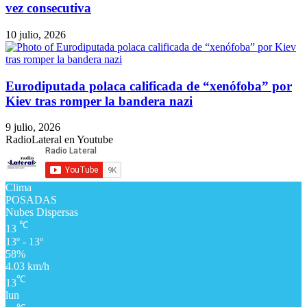
vez consecutiva
10 julio, 2026
Eurodiputada polaca calificada de “xenófoba” por
Kiev tras romper la bandera nazi
9 julio, 2026
RadioLateral en Youtube
Clima
POSADAS
Nubes Dispersas
℃
13
13º - 13º
58%
4.03 km/h
℃
13
lun