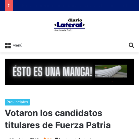
Brutal represión contra quienes protestaban por la reforma laboral de Milei
B
Menú
Provinciales
Votaron los candidatos
titulares de Fuerza Patria