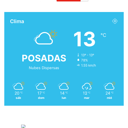
Clima
13
℃
POSADAS
13º - 13º
78%
1.55 km/h
Nubes Dispersas
20
17
14
12
24
℃
℃
℃
℃
℃
sáb
dom
lun
mar
mié