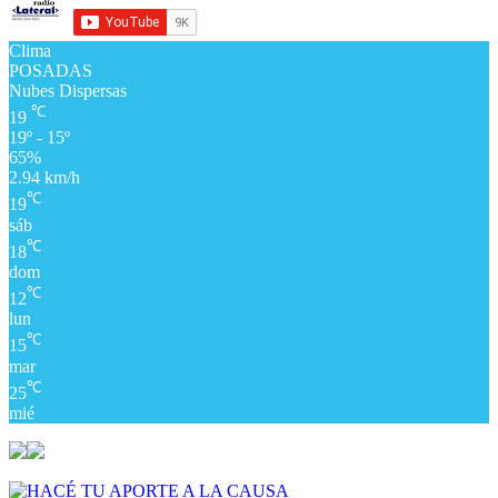
Clima
POSADAS
Nubes Dispersas
℃
19
19º - 15º
65%
2.94 km/h
℃
19
sáb
℃
18
dom
℃
12
lun
℃
15
mar
℃
25
mié