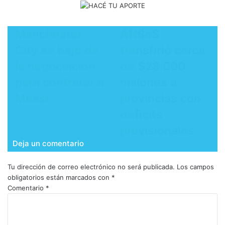
Manchester
ANSeS
City se bajo de
transfirió cerca
la negociación
de $28.000
para contratar a
millones a
Messi
provincias con
déficits
previsionales
Deja un comentario
Tu dirección de correo electrónico no será publicada.
Los campos
obligatorios están marcados con
*
Comentario
*