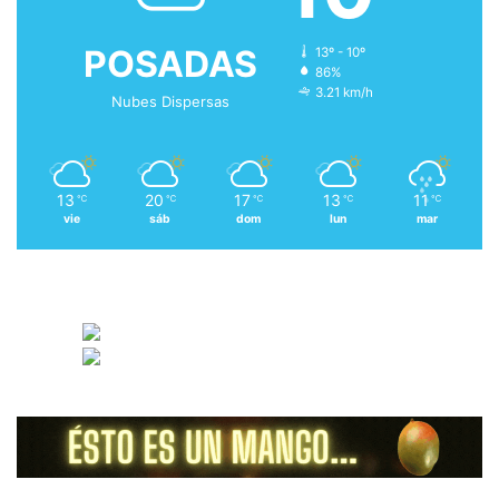
POSADAS
13º - 10º
86%
3.21 km/h
Nubes Dispersas
13
20
17
13
11
℃
℃
℃
℃
℃
vie
sáb
dom
lun
mar