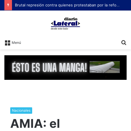
Brutal represión contra quienes protestaban por la reforma laboral de Milei
B
Menú
Nacionales
AMIA: el