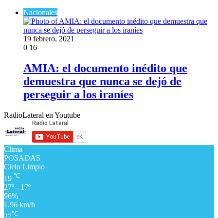
Nacionales
19 febrero, 2021
0
16
AMIA: el documento inédito que
demuestra que nunca se dejó de
perseguir a los iraníes
RadioLateral en Youtube
Clima
POSADAS
Cielo Limpio
℃
19
27º - 17º
96%
1.96 km/h
℃
27