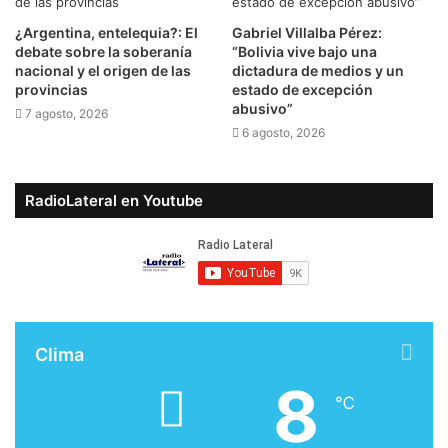
¿Argentina, entelequia?: El
Gabriel Villalba Pérez:
debate sobre la soberanía
“Bolivia vive bajo una
nacional y el origen de las
dictadura de medios y un
provincias
estado de excepción
abusivo”
7 agosto, 2026
6 agosto, 2026
RadioLateral en Youtube
Clima
8
℃