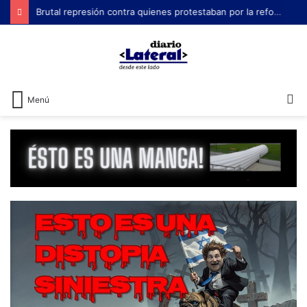
Brutal represión contra quienes protestaban por la reforma laboral de Milei
B
Menú