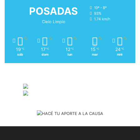
POSADAS
19º - 8º
93%
1.74 km/h
Cielo Limpio
19
17
12
15
24
℃
℃
℃
℃
℃
sáb
dom
lun
mar
mié