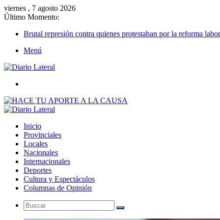
viernes , 7 agosto 2026
Último Momento:
Brutal represión contra quienes protestaban por la reforma labor
Menú
Buscar
Inicio
Provinciales
Locales
Nacionales
Internacionales
Deportes
Cultura y Espectáculos
Columnas de Opinión
Buscar