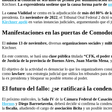
Kirchner.
La expresidenta sostiene que la causa forma parte de
un
La
causa Vialidad
se centra en la adjudicación de
más del 80% de l
presidenta. En
noviembre de 2022
, el Tribunal Oral Federal 2 dictó
Kirchner apeló
en varias instancias judiciales, argumentando que el 
Manifestaciones en las puertas de Comodo
El
mismo 13 de noviembre,
diversas
organizaciones sociales
y
mili
Kirchner.
En este contexto, se hará una
clase pública
titulada
“CFK, el poder r
de Justicia de la provincia de Buenos Aires, Juan Martín Mena
, 
El objetivo de la actividad es denunciar lo que los organizadores con
como
lawfare
: una estrategia judicial que utiliza los tribunales para d
la ex presidenta y bloquear su posible retorno al poder.
El futuro del fallo: ¿se ratificará la conde
El próximo miércoles, la
Sala IV
de la
Cámara Federal de Casació
Hornos
y
Diego Barroetaveña
, deberá decidir si confirma la conde
la
fiscalía
, añadiendo el cargo de
asociación ilícita
y un posible incre