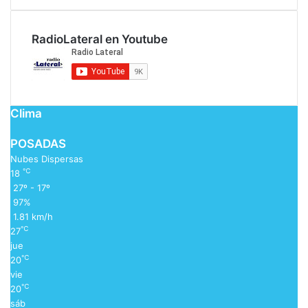
RadioLateral en Youtube
Clima
POSADAS
Nubes Dispersas
℃
18
27º - 17º
97%
1.81 km/h
℃
27
jue
℃
20
vie
℃
20
sáb