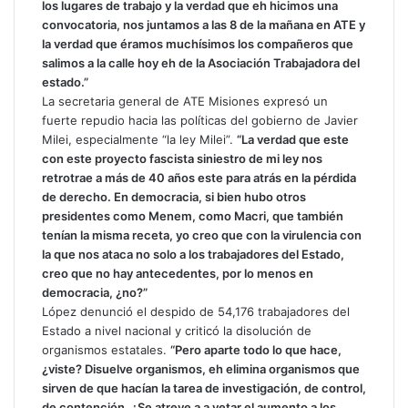
los lugares de trabajo y la verdad que eh hicimos una
convocatoria, nos juntamos a las 8 de la mañana en ATE y
la verdad que éramos muchísimos los compañeros que
salimos a la calle hoy eh de la Asociación Trabajadora del
estado.”
La secretaria general de ATE Misiones expresó un
fuerte repudio hacia las políticas del gobierno de Javier
Milei, especialmente “la ley Milei”.
“La verdad que este
con este proyecto fascista siniestro de mi ley nos
retrotrae a más de 40 años este para atrás en la pérdida
de derecho. En democracia, si bien hubo otros
presidentes como Menem, como Macri, que también
tenían la misma receta, yo creo que con la virulencia con
la que nos ataca no solo a los trabajadores del Estado,
creo que no hay antecedentes, por lo menos en
democracia, ¿no?”
López denunció el despido de 54,176 trabajadores del
Estado a nivel nacional y criticó la disolución de
organismos estatales.
“Pero aparte todo lo que hace,
¿viste? Disuelve organismos, eh elimina organismos que
sirven de que hacían la tarea de investigación, de control,
de contención. ¿Se atreve a a vetar el aumento a los