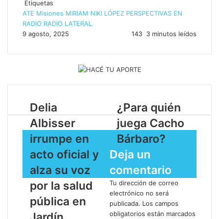
Etiquetas
ATE Misiones
MIRIAM NIKI LÓPEZ
PERSPECTIVAS EN
RADIO
RADIO LATERAL
9 agosto, 2025
143
3 minutos leídos
Delia
¿Para quién
Albisser
juega Cacho
irrumpe en
Bárbaro?
acto oficial y
Deja un
alza su voz
comentario
por la salud
Tu dirección de correo
electrónico no será
pública en
publicada.
Los campos
obligatorios están marcados
Jardín