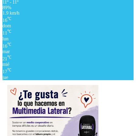
11º - 11º
89%
1.9 km/h
℃
16
dom
℃
11
lun
℃
16
mar
℃
21
mié
℃
17
jue