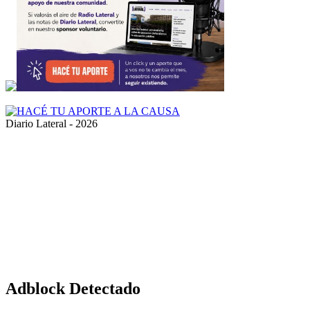
Diario Lateral - 2026
Volver
al
botón
superior
Adblock Detectado