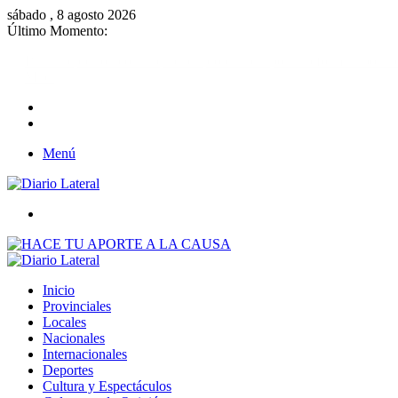
sábado , 8 agosto 2026
Último Momento:
Brutal represión contra quienes protestaban por la reforma laboral de
Milei
Menú
Buscar
Inicio
Provinciales
Locales
Nacionales
Internacionales
Deportes
Cultura y Espectáculos