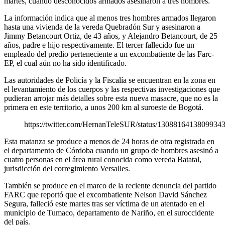
martes, cuando desconocidos armados asesinaron a tres hombres.
La información indica que al menos tres hombres armados llegaron
hasta una vivienda de la vereda Quebradón Sur y asesinaron a
Jimmy Betancourt Ortiz, de 43 años, y Alejandro Betancourt, de 25
años, padre e hijo respectivamente. El tercer fallecido fue un
empleado del predio perteneciente a un excombatiente de las Farc-
EP, el cual aún no ha sido identificado.
Las autoridades de Policía y la Fiscalía se encuentran en la zona en
el levantamiento de los cuerpos y las respectivas investigaciones que
pudieran arrojar más detalles sobre esta nueva masacre, que no es la
primera en este territorio, a unos 200 km al suroeste de Bogotá.
https://twitter.com/HernanTeleSUR/status/1308816413809934
Esta matanza se produce a menos de 24 horas de otra registrada en
el departamento de Córdoba cuando un grupo de hombres asesinó a
cuatro personas en el área rural conocida como vereda Batatal,
jurisdicción del corregimiento Versalles.
También se produce en el marco de la reciente denuncia del partido
FARC que reportó que el excombatiente Nelson David Sánchez
Segura, falleció este martes tras ser víctima de un atentado en el
municipio de Tumaco, departamento de Nariño, en el suroccidente
del país.