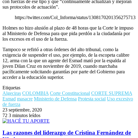
con fuerzas de ese tipo y que “continuamente actualizan y mejoran
sus protocolos de actuación”.
https://twitter.com/Col_Informa/status/1308170201356275713
Holmes no hizo alusión al plazo de 48 horas que la Corte le impuso
al Ministerio de Defensa para que pida perdón a la ciudadanía por
los excesos en el uso de la fuerza.
Tampoco se refirió a otras órdenes del alto tribunal, como la
exigencia de suspender el uso, por ejemplo, de la escopeta calibre
12, arma con la que un agente del Esmad mató por la espalda al
joven Dilan Cruz en noviembre de 2019, cuando marchaba
pacíficamente solicitando garantías por parte del Gobierno para
acceder a la educación superior.
Etiquetas
Algeciras
COLOMBIA
Corte Constitucional
CORTE SUPREMA
Esmad
masacre
Ministerio de Defensa
Protesta social
Uso excesivo
de fuerza
23 septiembre, 2020
72
3 minutos leídos
Las razones del liderazgo de Cristina Fernández de