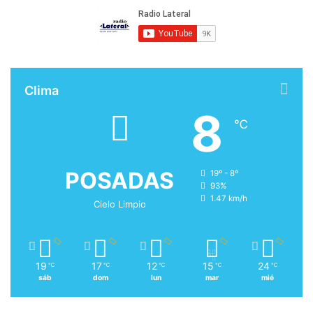
Clima
8
℃
POSADAS
19º - 8º
93%
1.47 km/h
Cielo Limpio
19
17
12
15
24
℃
℃
℃
℃
℃
sáb
dom
lun
mar
mié