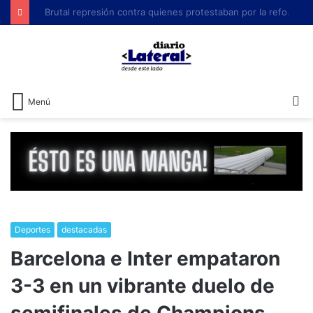
Brutal represión contra quienes protestaban por la reforma laboral de Milei
B
Menú
Deportes
destacadas
Barcelona e Inter empataron
3-3 en un vibrante duelo de
semifinales de Champions