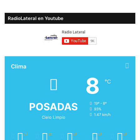
RadioLateral en Youtube
Clima
8
℃
POSADAS
19º - 8º
93%
1.47 km/h
Cielo Limpio