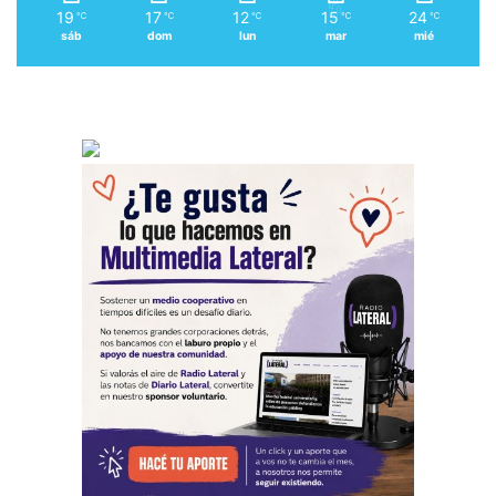
19
17
12
15
24
℃
℃
℃
℃
℃
sáb
dom
lun
mar
mié