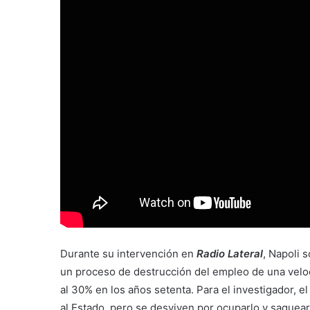
Durante su intervención en
Radio Lateral
, Napoli 
un proceso de destrucción del empleo de una veloc
al 30% en los años setenta. Para el investigador, el
al Estado, pero se desviven por ocuparlo y saquear