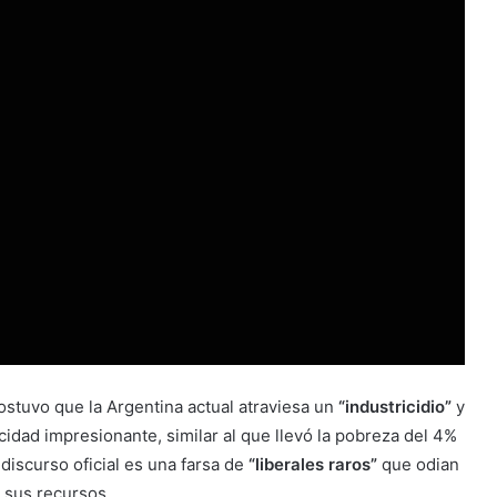
sostuvo que la Argentina actual atraviesa un
“industricidio”
y
idad impresionante, similar al que llevó la pobreza del 4%
 discurso oficial es una farsa de
“liberales raros”
que odian
 sus recursos.