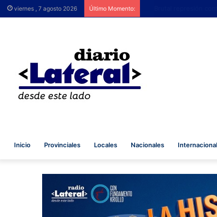
Brutal represión contra
viernes , 7 agosto 2026
Último Momento:
Inicio
Provinciales
Locales
Nacionales
Internaciona