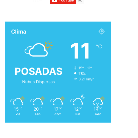
Clima
11
℃
POSADAS
15º - 11º
78%
3.21 km/h
Nubes Dispersas
15
20
17
12
14
℃
℃
℃
℃
℃
vie
sáb
dom
lun
mar