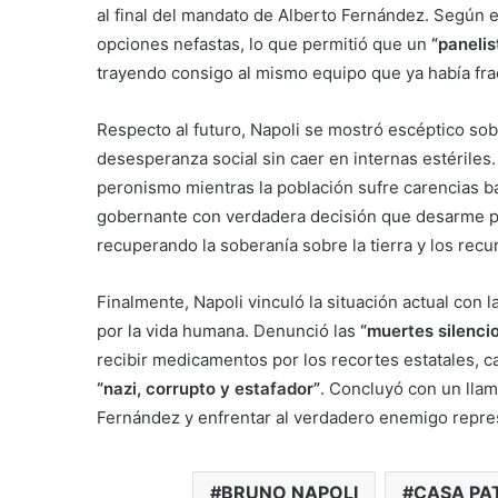
al final del mandato de Alberto Fernández. Según el
opciones nefastas, lo que permitió que un
“paneli
trayendo consigo al mismo equipo que ya había fra
Respecto al futuro, Napoli se mostró escéptico sobre
desesperanza social sin caer en internas estérile
peronismo mientras la población sufre carencias bás
gobernante con verdadera decisión que desarme p
recuperando la soberanía sobre la tierra y los recu
Finalmente, Napoli vinculó la situación actual con 
por la vida humana. Denunció las
“muertes silenci
recibir medicamentos por los recortes estatales, 
“nazi, corrupto y estafador”
. Concluyó con un llama
Fernández y enfrentar al verdadero enemigo represe
BRUNO NAPOLI
CASA PAT