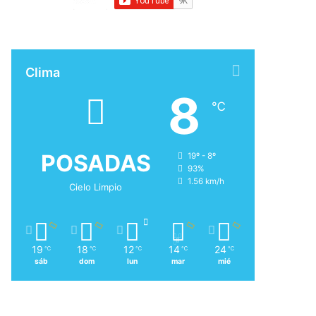
Clima
8
℃
POSADAS
19º - 8º
93%
1.56 km/h
Cielo Limpio
19
18
12
14
24
℃
℃
℃
℃
℃
sáb
dom
lun
mar
mié