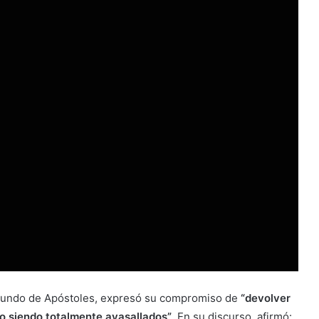
oriundo de Apóstoles, expresó su compromiso de
“devolver
o siendo totalmente avasallados”
. En su discurso, afirmó: