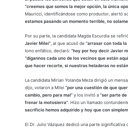
“creemos que somos la mejor opción, la única opos
Mauricci, identificándose como productor, alertó sob
estamos pasando un momento terrible, no solament
Por su parte, la candidata Magda Escurdia se refir
Javier Milei”
, al que acusó de
“arrasar con toda l
tono enfático, declaró:
“hoy por hoy decir Javier mi
“dígannos cada uno de los vecinos que están aquí 
que hacer recorte, si nuestras heladeras no está
La candidata Mirian Yolanda Meza dirigió un mensaj
dijo, votaron a Milei
“por una cuestión de que que
cambio, pero para mal”
y los invitó a
“ser parte d
frenar la motosierra”
. Hizo un llamado contundent
sacrificio hemos adquirido y hoy que con simple
El Dr. Julio Vázquez dedicó una parte significativa d