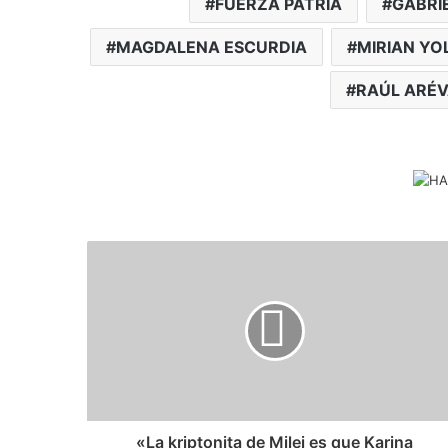
FUERZA PATRIA
GABRI
MAGDALENA ESCURDIA
MIRIAN Y
RAÚL ARÉ
​«La kriptonita de Milei es que Karina