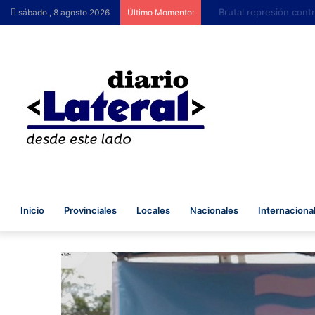
Brutal represión contra 
sábado , 8 agosto 2026
Último Momento:
Inicio
Provinciales
Locales
Nacionales
Internaciona