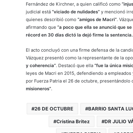
Fernández de Kirchner, a quien calificó como
“inju
judicial está
“viciado de nulidades”
y mencionó irr
quienes describió como
“amigos de Macri”
. Vázqu
afirmando que
“a poco que ella se anunció que se
récord en 30 días dictó la dejó firme la sentenci
El acto concluyó con una firme defensa de la candida
Vázquez presentó como la representante de la opo
y coherencia”
. Destacó que ella
“fue la única mis
leyes de Macri en 2015, defendiendo a empleados y 
por Fuerza Patria el 26 de octubre, presentándolo
misioneros”
.
26 DE OCTUBRE
BARRIO SANTA LU
Cristina Britez
DR JULIO 