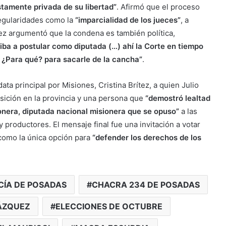
stamente privada de su libertad”
. Afirmó que el proceso
egularidades como la
“imparcialidad de los jueces”
, a
ez argumentó que la condena es también política,
 iba a postular como diputada (…) ahí la Corte en tiempo
a. ¿Para qué? para sacarle de la cancha”
.
ta principal por Misiones, Cristina Brítez, a quien Julio
sición en la provincia y una persona que
“demostró lealtad
ionera, diputada nacional misionera que se opuso”
a las
productores. El mensaje final fue una invitación a votar
 como la única opción para
“defender los derechos de los
CÍA DE POSADAS
CHACRA 234 DE POSADAS
VÁZQUEZ
ELECCIONES DE OCTUBRE