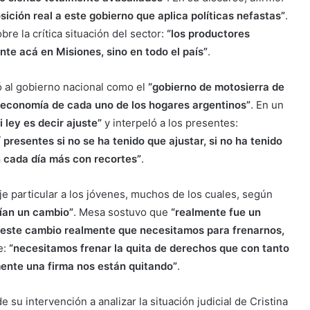
ición real a este gobierno que aplica políticas nefastas”
.
re la crítica situación del sector:
“los productores
e acá en Misiones, sino en todo el país”
.
ió al gobierno nacional como el
“gobierno de motosierra de
a economía de cada uno de los hogares argentinos”
. En un
 ley es decir ajuste”
y interpeló a los presentes:
presentes si no se ha tenido que ajustar, si no ha tenido
n cada día más con recortes”
.
e particular a los jóvenes, muchos de los cuales, según
rían un cambio”
. Mesa sostuvo que
“realmente fue un
e este cambio realmente que necesitamos para frenarnos,
e:
“necesitamos frenar la quita de derechos que con tanto
mente una firma nos están quitando”
.
e su intervención a analizar la situación judicial de Cristina