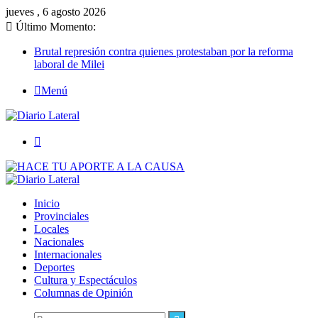
jueves , 6 agosto 2026
Último Momento:
Brutal represión contra quienes protestaban por la reforma
laboral de Milei
Menú
Buscar
Inicio
Provinciales
Locales
Nacionales
Internacionales
Deportes
Cultura y Espectáculos
Columnas de Opinión