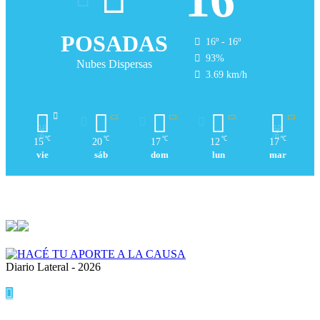
POSADAS
16º - 16º
93%
Nubes Dispersas
3.69 km/h
℃
℃
℃
℃
℃
15
20
17
12
17
vie
sáb
dom
lun
mar
Diario Lateral - 2026
Volver
al
botón