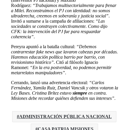
(interventor PJ nacional) y Máximo
Rodríguez:
“Trabajamos multisectorialmente para frenar
a Milei. Reconstruimos el PJ con identidad: no somos
ultraderecha, creemos en soberanía y justicia social”
.
Invitó a sumarse a la campaña de afiliaciones:
“Las
sociedades se construyen colectivamente. Como dijo
CFK: la intervención del PJ fue para resguardar
coherencia”
.
Pereyra apuntó a la batalla cultural:
“Debemos
contrarrestar fake news que lavaron cabezas por décadas.
Haremos educación política barrio por barrio, con
revisionismo histórico”
. Citó al filósofo Ignacio
Ramonet:
“En la era postverdad, no podemos permitir
metarrelatos manipuladores”
.
Cerrando, lanzó una advertencia electoral:
“Carlos
Fernández, Yamila Ruiz, Daniel Vancsik y otros votaron la
Ley Bases. Cristina Brítez estuvo
siempre
en contra.
Misiones debe recordar quiénes defienden sus intereses”
.
ADMINISTRACIÓN PÚBLICA NACIONAL
CASA PATRIA MISIONES