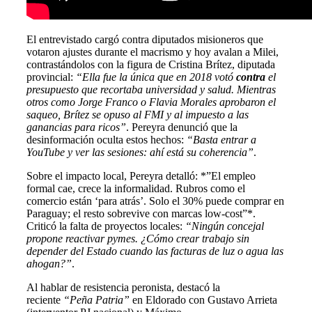
El entrevistado cargó contra diputados misioneros que
votaron ajustes durante el macrismo y hoy avalan a Milei,
contrastándolos con la figura de Cristina Brítez, diputada
provincial:
“Ella fue la única que en 2018 votó
contra
el
presupuesto que recortaba universidad y salud. Mientras
otros como Jorge Franco o Flavia Morales aprobaron el
saqueo, Brítez se opuso al FMI y al impuesto a las
ganancias para ricos”
. Pereyra denunció que la
desinformación oculta estos hechos:
“Basta entrar a
YouTube y ver las sesiones: ahí está su coherencia”
.
Sobre el impacto local, Pereyra detalló: *”El empleo
formal cae, crece la informalidad. Rubros como el
comercio están ‘para atrás’. Solo el 30% puede comprar en
Paraguay; el resto sobrevive con marcas low-cost”*.
Criticó la falta de proyectos locales:
“Ningún concejal
propone reactivar pymes. ¿Cómo crear trabajo sin
depender del Estado cuando las facturas de luz o agua las
ahogan?”
.
Al hablar de resistencia peronista, destacó la
reciente
“Peña Patria”
en Eldorado con Gustavo Arrieta