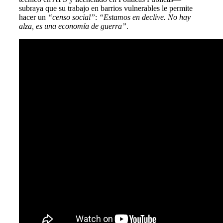
subraya que su trabajo en barrios vulnerables le permite
hacer un
“censo social”
:
“Estamos en declive. No hay
alza, es una economía de guerra”
.