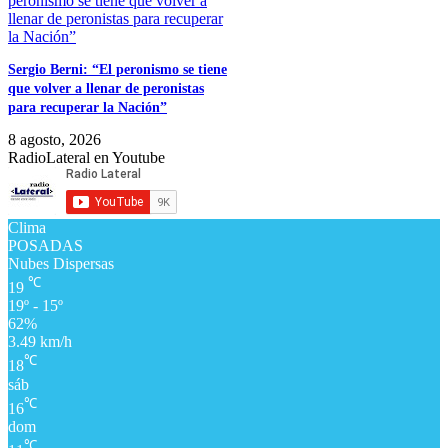
Sergio Berni: “El peronismo se tiene
que volver a llenar de peronistas
para recuperar la Nación”
8 agosto, 2026
RadioLateral en Youtube
Clima
POSADAS
Nubes Dispersas
℃
19
19º - 15º
62%
3.49 km/h
℃
18
sáb
℃
16
dom
℃