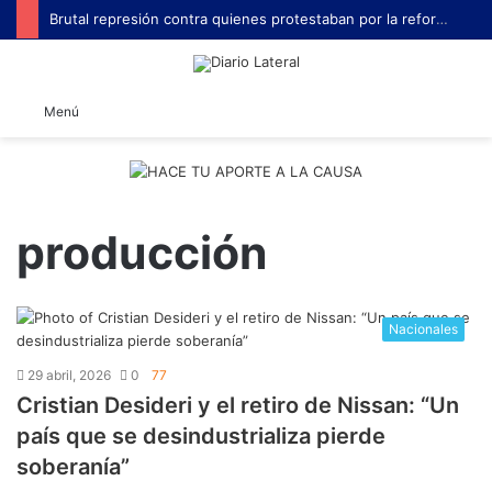
Brutal represión contra quienes protestaban por la reforma laboral de Milei
B
Menú
producción
Nacionales
29 abril, 2026
0
77
Cristian Desideri y el retiro de Nissan: “Un
país que se desindustrializa pierde
soberanía”