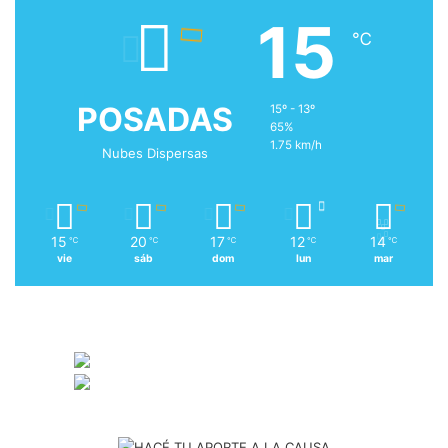
15
℃
POSADAS
15º - 13º
65%
1.75 km/h
Nubes Dispersas
15
20
17
12
14
℃
℃
℃
℃
℃
vie
sáb
dom
lun
mar