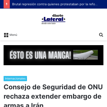
Brutal represión contra quienes protestaban por la reforma laboral de Milei
B
Menú
Internacionales
Consejo de Seguridad de ONU
rechaza extender embargo de
armas a Irán