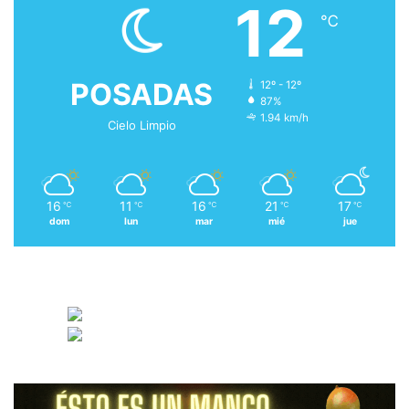
12
℃
POSADAS
12º - 12º
87%
1.94 km/h
Cielo Limpio
16
11
16
21
17
℃
℃
℃
℃
℃
dom
lun
mar
mié
jue