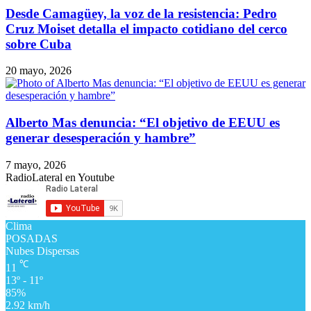
Desde Camagüey, la voz de la resistencia: Pedro
Cruz Moiset detalla el impacto cotidiano del cerco
sobre Cuba
20 mayo, 2026
Alberto Mas denuncia: “El objetivo de EEUU es
generar desesperación y hambre”
7 mayo, 2026
RadioLateral en Youtube
Clima
POSADAS
Nubes Dispersas
℃
11
13º - 11º
85%
2.92 km/h