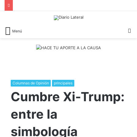
B
Menú
Columnas de Opinión
principales
​Cumbre Xi-Trump:
entre la
simbología