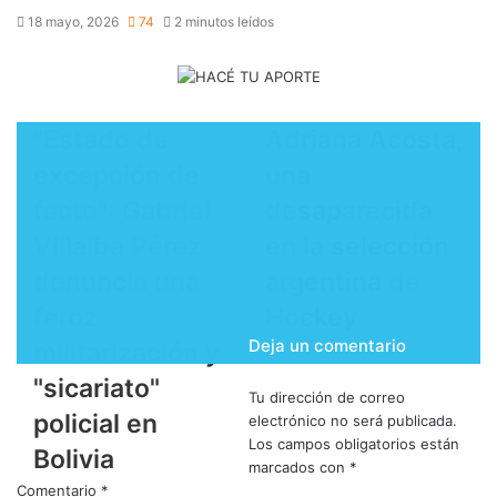
18 mayo, 2026
74
2 minutos leídos
"Estado de
​Adriana Acosta,
excepción de
una
facto": Gabriel
desaparecida
Villalba Pérez
en la selección
denuncia una
argentina de
feroz
Hockey
Deja un comentario
militarización y
"sicariato"
Tu dirección de correo
policial en
electrónico no será publicada.
Los campos obligatorios están
Bolivia
marcados con
*
Comentario
*