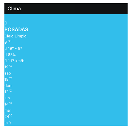
Clima
POSADAS
Cielo Limpio
℃
9
19º - 9º
88%
1.17 km/h
℃
19
sáb
℃
18
dom
℃
12
lun
℃
14
mar
℃
24
mié