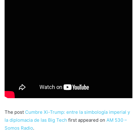
The post
Cumbre Xi-Trump: entre la simbología imperial y
la diplomacia de las Big Tech
first appeared on
AM 530 –
Somos Radio
.