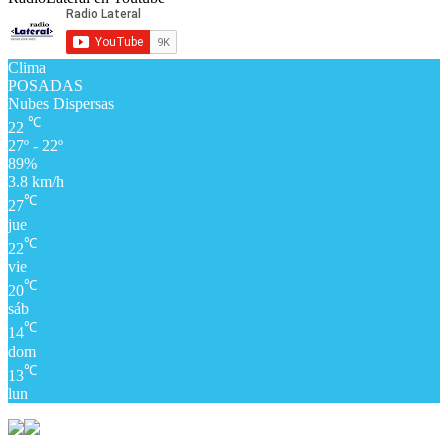
Clima
POSADAS
Nubes Dispersas
℃
22
27º - 22º
89%
3.8 km/h
℃
27
jue
℃
22
vie
℃
20
sáb
℃
14
dom
℃
13
lun