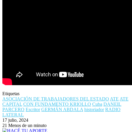
Etiquetas
ASOCIACIÓN DE TRABAJADORES DEL ESTADO
ATE
ATE
CAPITAL
CON FUNDAMENTO KRIOLLO
Cuba
DANEIL
PARCERO
Escritor
GERMÁN ABDALA
historiador
RADIO
LATERAL
17 julio, 2024
21
Menos de un minuto