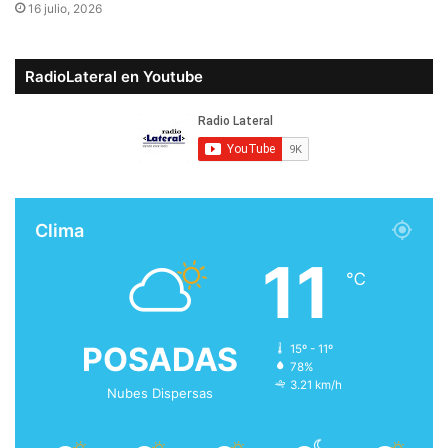
16 julio, 2026
RadioLateral en Youtube
Clima
11
℃
POSADAS
15º - 11º
78%
3.21 km/h
Nubes Dispersas