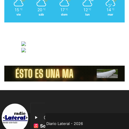
15
20
17
12
14
℃
℃
℃
℃
℃
vie
sáb
dom
lun
mar
Diario Lateral - 2026