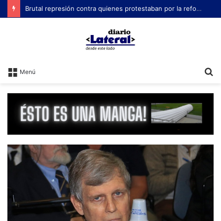
Brutal represión contra quienes protestaban por la reforma laboral de Milei
B
Menú