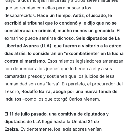
Mayo, a dos monjas francesas y a otros siete militantes
que se reunían con ellas para buscar a los
desaparecidos.
Hace un tiempo, Astiz, ofuscado, le
escribió al tribunal que lo condenó y le dijo que no se
consideraba un criminal, mucho menos un genocida.
El
exmarino puede sentirse dichoso.
Seis diputados de La
Libertad Avanza (LLA), que fueron a visitarlo a la cárcel
días atrás, lo consideran un “excombatiente” en la lucha
contra el marxismo
. Esos mismos legisladores amenazan
con denunciar a los jueces que lo tienen a él y a sus
camaradas presos y sostienen que los juicios de lesa
humanidad son una “farsa”. En paralelo, el procurador del
Tesoro,
Rodolfo Barra, aboga por una nueva tanda de
indultos
–como los que otorgó Carlos Menem.
El 11 de julio pasado, una comitiva de diputados y
diputadas de LLA llegó hasta la Unidad 31 de
Ezeiza.
Evidentemente, los legisladores venían