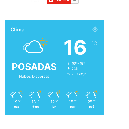
Clima
16
℃
POSADAS
19º - 15º
73%
2.19 km/h
Nubes Dispersas
19
18
12
15
25
℃
℃
℃
℃
℃
sáb
dom
lun
mar
mié