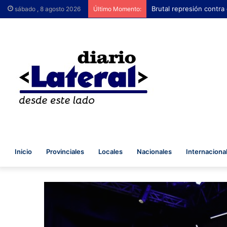
Brutal represión contra
sábado , 8 agosto 2026
Último Momento:
Inicio
Provinciales
Locales
Nacionales
Internaciona