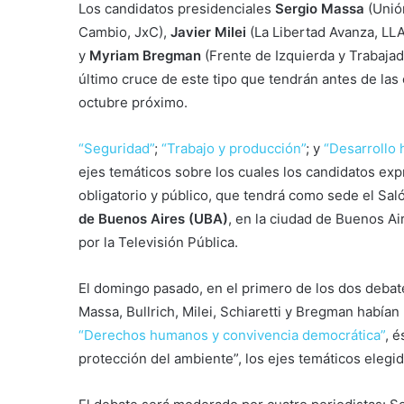
Los candidatos presidenciales
Sergio Massa
(Unión
Cambio, JxC),
Javier Milei
(La Libertad Avanza, LL
y
Myriam Bregman
(Frente de Izquierda y Trabajad
último cruce de este tipo que tendrán antes de las
octubre próximo.
“Seguridad”
;
“Trabajo y producción”
; y
“Desarrollo 
ejes temáticos sobre los cuales los candidatos ex
obligatorio y público, que tendrá como sede el Sal
de Buenos Aires (UBA)
, en la ciudad de Buenos Ai
por la Televisión Pública.
El domingo pasado, en el primero de los dos debate
Massa, Bullrich, Milei, Schiaretti y Bregman habí
“Derechos humanos y convivencia democrática”
, é
protección del ambiente”, los ejes temáticos elegid