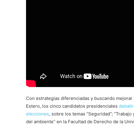
Con estrategias diferenciadas y buscando mejorar 
Estero, los cinco candidatos presidenciales
debati
elecciones
, sobre los temas “Seguridad”; “Trabajo
del ambiente” en la Facultad de Derecho de la Uni