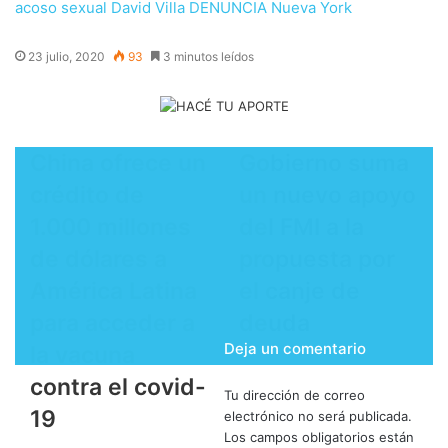
acoso sexual
David Villa
DENUNCIA
Nueva York
23 julio, 2020
93
3 minutos leídos
China ofrece un
Gobierno suma
crédito de
un nuevo apoyo
1.000 millones
del FMI a la
de dólares a
propuesta por
América Latina
el canje de
para acceder a
deuda
Deja un comentario
la vacuna
contra el covid-
Tu dirección de correo
19
electrónico no será publicada.
Los campos obligatorios están