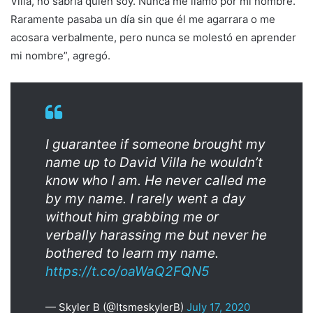
Villa, no sabría quién soy. Nunca me llamó por mi nombre.
Raramente pasaba un día sin que él me agarrara o me
acosara verbalmente, pero nunca se molestó en aprender
mi nombre”, agregó.
I guarantee if someone brought my
name up to David Villa he wouldn’t
know who I am. He never called me
by my name. I rarely went a day
without him grabbing me or
verbally harassing me but never he
bothered to learn my name.
https://t.co/oaWaQ2FQN5
— Skyler B (@ItsmeskylerB)
July 17, 2020