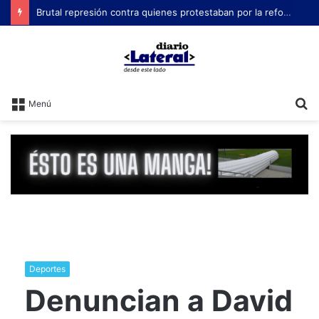
Brutal represión contra quienes protestaban por la reforma laboral de Milei
B
Menú
Deportes
Denuncian a David