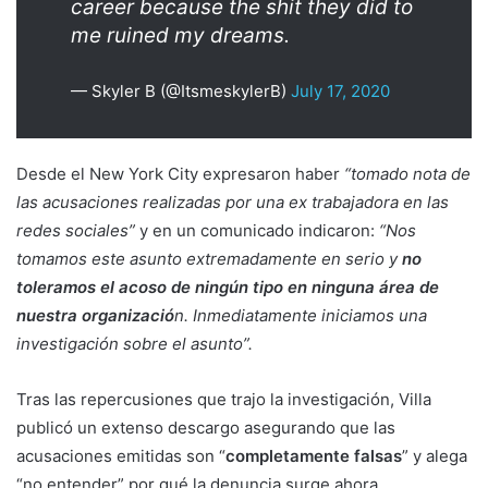
career because the shit they did to
me ruined my dreams.
— Skyler B (@ItsmeskylerB)
July 17, 2020
Desde el New York City expresaron haber
“tomado nota de
las acusaciones realizadas por una ex trabajadora en las
redes sociales”
y en un comunicado indicaron:
“Nos
tomamos este asunto extremadamente en serio y
no
toleramos el acoso de ningún tipo en ninguna área de
nuestra organizació
n. Inmediatamente iniciamos una
investigación sobre el asunto”.
Tras las repercusiones que trajo la investigación, Villa
publicó un extenso descargo asegurando que las
acusaciones emitidas son “
completamente falsas
” y alega
“no entender” por qué la denuncia surge ahora.