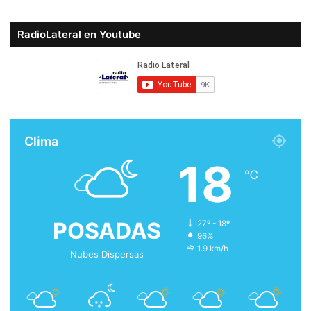
RadioLateral en Youtube
Clima
18
℃
POSADAS
27º - 18º
96%
1.9 km/h
Nubes Dispersas