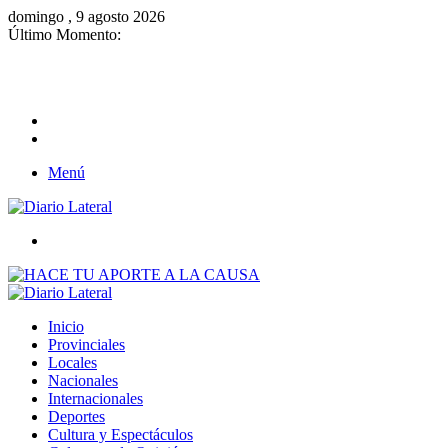
domingo , 9 agosto 2026
Último Momento:
Brutal represión contra quienes protestaban por la reforma laboral de
Milei
Menú
Buscar
Inicio
Provinciales
Locales
Nacionales
Internacionales
Deportes
Cultura y Espectáculos