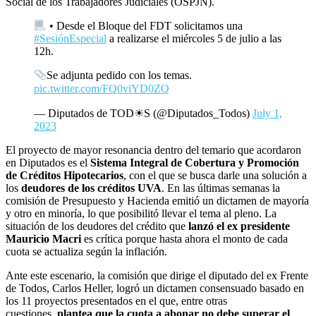
Social de los Trabajadores Judiciales (OSPJN).
• Desde el Bloque del FDT solicitamos una
#SesiónEspecial
a realizarse el miércoles 5 de julio a las
12h.
Se adjunta pedido con los temas.
pic.twitter.com/FQ0viYD0ZQ
— Diputados de TOD☀S (@Diputados_Todos)
July 1,
2023
El proyecto de mayor resonancia dentro del temario que acordaron
en Diputados es el
Sistema Integral de Cobertura y Promoción
de Créditos Hipotecarios
, con el que se busca darle una solución a
los
deudores de los créditos UVA
. En las últimas semanas la
comisión de Presupuesto y Hacienda emitió un dictamen de mayoría
y otro en minoría, lo que posibilitó llevar el tema al pleno. La
situación de los deudores del crédito que
lanzó el ex presidente
Mauricio Macri
es crítica porque hasta ahora el monto de cada
cuota se actualiza según la inflación.
Ante este escenario, la comisión que dirige el diputado del ex Frente
de Todos, Carlos Heller, logró un dictamen consensuado basado en
los 11 proyectos presentados en el que, entre otras
cuestiones,
plantea que la cuota a abonar no debe superar el