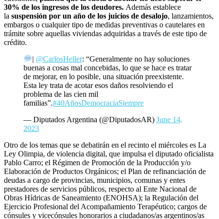
30% de los ingresos de los deudores.
Además establece
la
suspensión por un año de los juicios de desalojo
, lanzamientos,
embargos o cualquier tipo de medidas preventivas o cautelares en
trámite sobre aquellas viviendas adquiridas a través de este tipo de
crédito.
|
@CarlosHeller
: “Generalmente no hay soluciones
buenas a cosas mal concebidas, lo que se hace es tratar
de mejorar, en lo posible, una situación preexistente.
Esta ley trata de acotar esos daños resolviendo el
problema de las cien mil
familias”.
#40AñosDemocraciaSiempre
— Diputados Argentina (@DiputadosAR)
June 14,
2023
Otro de los temas que se debatirán en el recinto el miércoles es La
Ley Olimpia, de violencia digital, que impulsa el diputado oficialista
Pablo Carro; el Régimen de Promoción de la Producción y/o
Elaboración de Productos Orgánicos; el Plan de refinanciación de
deudas a cargo de provincias, municipios, comunas y entes
prestadores de servicios públicos, respecto al Ente Nacional de
Obras Hídricas de Saneamiento (ENOHSA); la Regulación del
Ejercicio Profesional del Acompañamiento Terapéutico; cargos de
cónsules y vicecónsules honorarios a ciudadanos/as argentinos/as