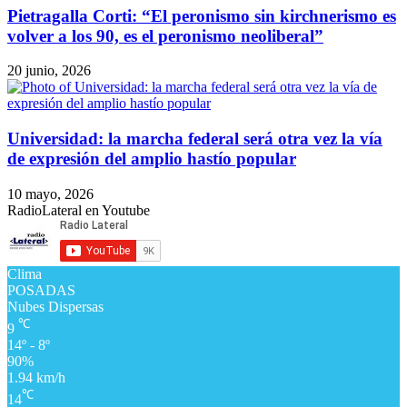
Pietragalla Corti: “El peronismo sin kirchnerismo es
volver a los 90, es el peronismo neoliberal”
20 junio, 2026
Universidad: la marcha federal será otra vez la vía
de expresión del amplio hastío popular
10 mayo, 2026
RadioLateral en Youtube
Clima
POSADAS
Nubes Dispersas
℃
9
14º - 8º
90%
1.94 km/h
℃
14