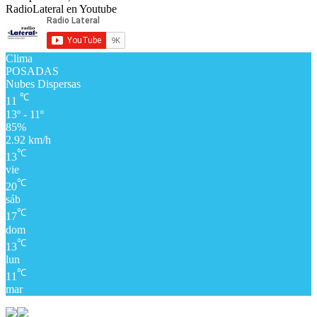
Clima
POSADAS
Nubes Dispersas
℃
11
13º - 11º
85%
2.92 km/h
℃
13
vie
℃
20
sáb
℃
17
dom
℃
13
lun
℃
11
mar
Diario Lateral - 2026