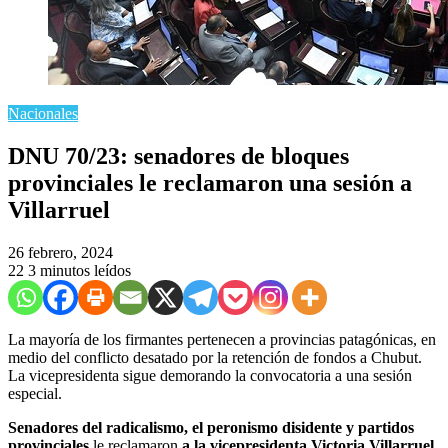
Nacionales
DNU 70/23: senadores de bloques
provinciales le reclamaron una sesión a
Villarruel
26 febrero, 2024
22
3 minutos leídos
La mayoría de los firmantes pertenecen a provincias patagónicas, en
medio del conflicto desatado por la retención de fondos a Chubut.
La vicepresidenta sigue demorando la convocatoria a una sesión
especial.
Senadores del radicalismo, el peronismo disidente y partidos
provinciales
le reclamaron
a la vicepresidenta Victoria Villarruel
que convoque a sesión especial para debatir el decreto de
necesidad y urgencia 70/23
firmado por el presidente Javier Milei
apenas asumió en diciembre del año pasado.