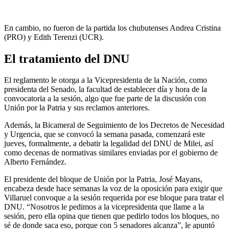
En cambio, no fueron de la partida los chubutenses Andrea Cristina
(PRO) y Edith Terenzi (UCR).
El tratamiento del DNU
El reglamento le otorga a la Vicepresidenta de la Nación, como
presidenta del Senado, la facultad de establecer día y hora de la
convocatoria a la sesión, algo que fue parte de la discusión con
Unión por la Patria y sus reclamos anteriores.
Además, la Bicameral de Seguimiento de los Decretos de Necesidad
y Urgencia, que se convocó la semana pasada, comenzará este
jueves, formalmente, a debatir la legalidad del DNU de Milei, así
como decenas de normativas similares enviadas por el gobierno de
Alberto Fernández.
El presidente del bloque de Unión por la Patria, José Mayans,
encabeza desde hace semanas la voz de la oposición para exigir que
Villaruel convoque a la sesión requerida por ese bloque para tratar el
DNU. “Nosotros le pedimos a la vicepresidenta que llame a la
sesión, pero ella opina que tienen que pedirlo todos los bloques, no
sé de donde saca eso, porque con 5 senadores alcanza”, le apuntó
Mayans a inicios de mes.
A pesar de los reclamos de Unión por la Patria, la vicepresidenta y