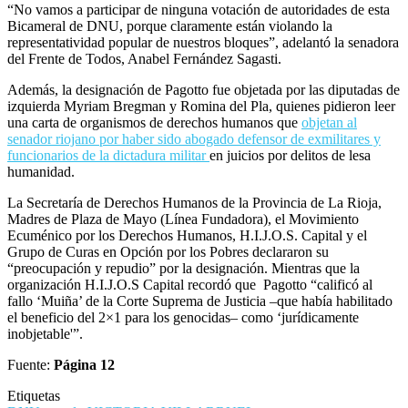
del Frente de Todos, Anabel Fernández Sagasti.
Además, la designación de Pagotto fue objetada por las diputadas de
izquierda Myriam Bregman y Romina del Pla, quienes pidieron leer
una carta de organismos de derechos humanos que
objetan al
senador riojano por haber sido abogado defensor de exmilitares y
funcionarios de la dictadura militar
en juicios por delitos de lesa
humanidad.
La Secretaría de Derechos Humanos de la Provincia de La Rioja,
Madres de Plaza de Mayo (Línea Fundadora), el Movimiento
Ecuménico por los Derechos Humanos, H.I.J.O.S. Capital y el
Grupo de Curas en Opción por los Pobres declararon su
“preocupación y repudio” por la designación. Mientras que la
organización H.I.J.O.S Capital recordó que Pagotto “calificó al
fallo ‘Muiña’ de la Corte Suprema de Justicia –que había habilitado
el beneficio del 2×1 para los genocidas– como ‘jurídicamente
inobjetable'”.
Fuente:
Página 12
Etiquetas
DNU
senado
VICTORIA VILLARRUEL
26 febrero, 2024
22
3 minutos leídos