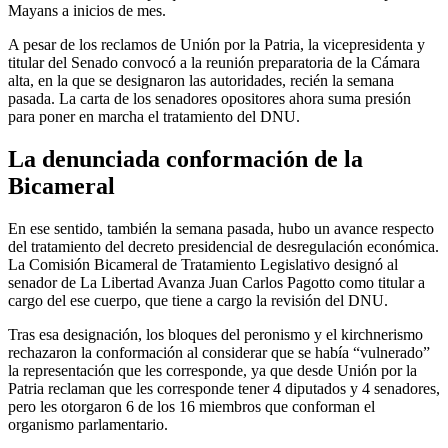
titular del Senado convocó a la reunión preparatoria de la Cámara
alta, en la que se designaron las autoridades, recién la semana
pasada. La carta de los senadores opositores ahora suma presión
para poner en marcha el tratamiento del DNU.
La denunciada conformación de la
Bicameral
En ese sentido, también la semana pasada, hubo un avance respecto
del tratamiento del decreto presidencial de desregulación económica.
La Comisión Bicameral de Tratamiento Legislativo designó al
senador de La Libertad Avanza Juan Carlos Pagotto como titular a
cargo del ese cuerpo, que tiene a cargo la revisión del DNU.
Tras esa designación, los bloques del peronismo y el kirchnerismo
rechazaron la conformación al considerar que se había “vulnerado”
la representación que les corresponde, ya que desde Unión por la
Patria reclaman que les corresponde tener 4 diputados y 4 senadores,
pero les otorgaron 6 de los 16 miembros que conforman el
organismo parlamentario.
“No vamos a participar de ninguna votación de autoridades de esta
Bicameral de DNU, porque claramente están violando la
representatividad popular de nuestros bloques”, adelantó la senadora