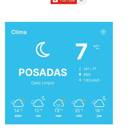
Clima
7
℃
POSADAS
14º - 7º
98%
1.63 km/h
Cielo Limpio
14
12
13
25
18
℃
℃
℃
℃
℃
dom
lun
mar
mié
jue