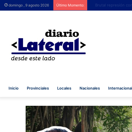
Brutal represión contr
domingo , 9 agosto 2026
Último Momento:
Inicio
Provinciales
Locales
Nacionales
Internaciona