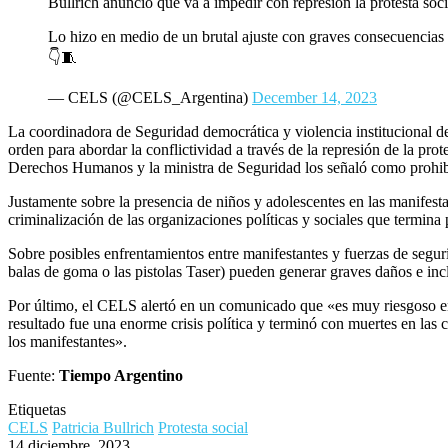
Bullrich anunció que va a impedir con represión la protesta soci
Lo hizo en medio de un brutal ajuste con graves consecuencias s
👇🧵
— CELS (@CELS_Argentina)
December 14, 2023
La coordinadora de Seguridad democrática y violencia institucional d
orden para abordar la conflictividad a través de la represión de la prot
Derechos Humanos y la ministra de Seguridad los señaló como prohib
Justamente sobre la presencia de niños y adolescentes en las manifest
criminalización de las organizaciones políticas y sociales que termina
Sobre posibles enfrentamientos entre manifestantes y fuerzas de segur
balas de goma o las pistolas Taser) pueden generar graves daños e incl
Por último, el CELS alertó en un comunicado que «es muy riesgoso envi
resultado fue una enorme crisis política y terminó con muertes en las c
los manifestantes».
Fuente:
Tiempo Argentino
Etiquetas
CELS
Patricia Bullrich
Protesta social
14 diciembre, 2023