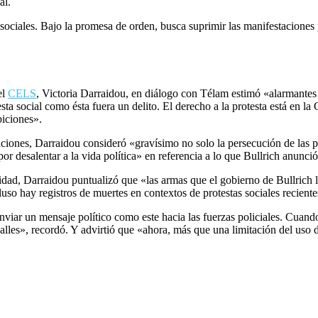
al.
ociales. Bajo la promesa de orden, busca suprimir las manifestaciones pú
el
CELS
, Victoria Darraidou, en diálogo con Télam estimó «alarmantes
esta social como ésta fuera un delito. El derecho a la protesta está en la
iciones».
aciones, Darraidou consideró «gravísimo no solo la persecución de las p
 por desalentar a la vida política» en referencia a lo que Bullrich anunc
idad, Darraidou puntualizó que «las armas que el gobierno de Bullrich l
uso hay registros de muertes en contextos de protestas sociales reciente
ar un mensaje político como este hacia las fuerzas policiales. Cuando el
alles», recordó. Y advirtió que «ahora, más que una limitación del uso de