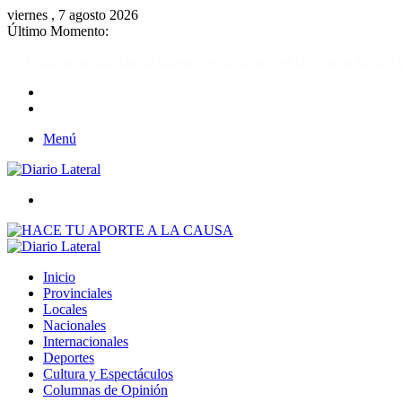
viernes , 7 agosto 2026
Último Momento:
Brutal represión contra quienes protestaban por la reforma laboral de 
Menú
Buscar
Inicio
Provinciales
Locales
Nacionales
Internacionales
Deportes
Cultura y Espectáculos
Columnas de Opinión