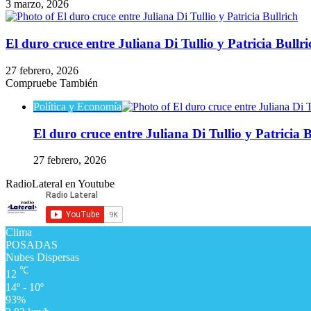
3 marzo, 2026
El duro cruce entre Juliana Di Tullio y Patricia Bullri
27 febrero, 2026
Compruebe También
Cerrar
Política y Economía
El duro cruce entre Juliana Di Tullio y Patricia B
27 febrero, 2026
RadioLateral en Youtube
Clima
POSADAS
Nubes Dispersas
℃
12
14º - 10º
93%