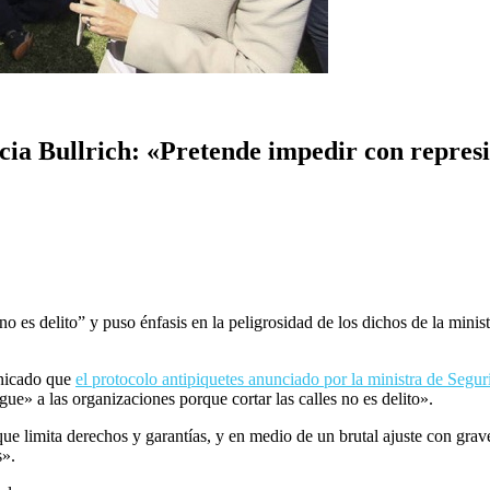
ia Bullrich: «Pretende impedir con represió
o es delito” y puso énfasis en la peligrosidad de los dichos de la minis
unicado que
el protocolo antipiquetes anunciado por la ministra de Seguri
gue» a las organizaciones porque cortar las calles no es delito».
o que limita derechos y garantías, y en medio de un brutal ajuste con gr
s».