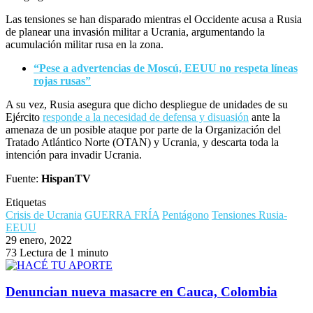
Las tensiones se han disparado mientras el Occidente acusa a Rusia
de planear una invasión militar a Ucrania, argumentando la
acumulación militar rusa en la zona.
“Pese a advertencias de Moscú, EEUU no respeta líneas
rojas rusas”
A su vez, Rusia asegura que dicho despliegue de unidades de su
Ejército
responde a la necesidad de defensa y disuasión
ante la
amenaza de un posible ataque por parte de la Organización del
Tratado Atlántico Norte (OTAN) y Ucrania, y descarta toda la
intención para invadir Ucrania.
Fuente:
HispanTV
Etiquetas
Crisis de Ucrania
GUERRA FRÍA
Pentágono
Tensiones Rusia-
EEUU
29 enero, 2022
73
Lectura de 1 minuto
Denuncian nueva masacre en Cauca, Colombia