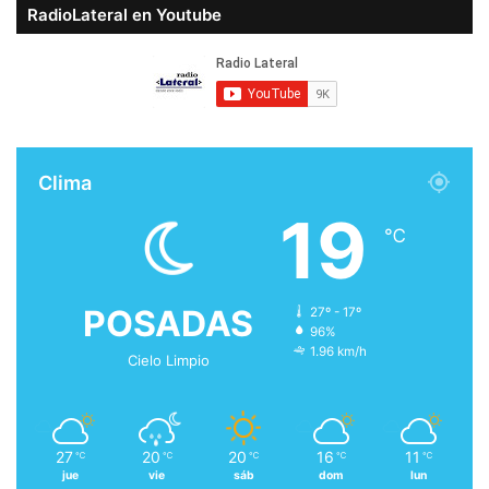
RadioLateral en Youtube
Clima
19
℃
POSADAS
27º - 17º
96%
1.96 km/h
Cielo Limpio
27
20
20
16
11
℃
℃
℃
℃
℃
jue
vie
sáb
dom
lun