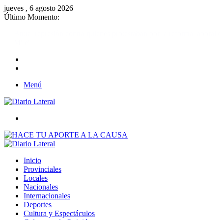
jueves , 6 agosto 2026
Último Momento:
Brutal represión contra quienes protestaban por la reforma laboral de
Milei
Menú
Buscar
Inicio
Provinciales
Locales
Nacionales
Internacionales
Deportes
Cultura y Espectáculos