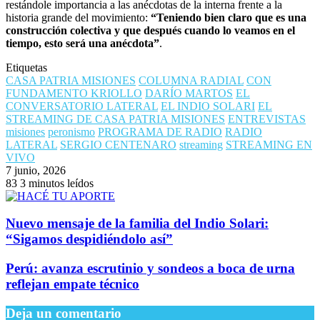
restándole importancia a las anécdotas de la interna frente a la
historia grande del movimiento:
“Teniendo bien claro que es una
construcción colectiva y que después cuando lo veamos en el
tiempo, esto será una anécdota”
.
Etiquetas
CASA PATRIA MISIONES
COLUMNA RADIAL
CON
FUNDAMENTO KRIOLLO
DARÍO MARTOS
EL
CONVERSATORIO LATERAL
EL INDIO SOLARI
EL
STREAMING DE CASA PATRIA MISIONES
ENTREVISTAS
misiones
peronismo
PROGRAMA DE RADIO
RADIO
LATERAL
SERGIO CENTENARO
streaming
STREAMING EN
VIVO
7 junio, 2026
83
3 minutos leídos
Nuevo mensaje de la familia del Indio Solari:
“Sigamos despidiéndolo así”
Perú: avanza escrutinio y sondeos a boca de urna
reflejan empate técnico
Deja un comentario