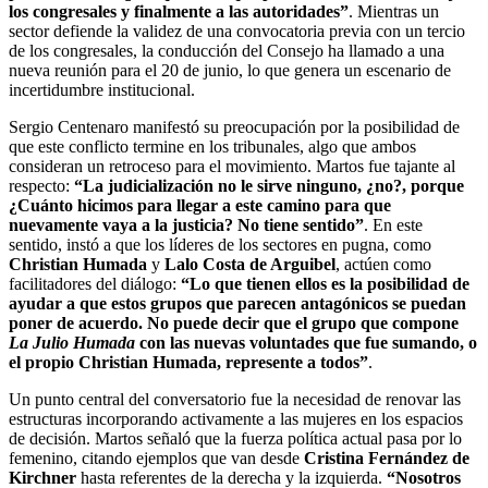
los congresales y finalmente a las autoridades”
. Mientras un
sector defiende la validez de una convocatoria previa con un tercio
de los congresales, la conducción del Consejo ha llamado a una
nueva reunión para el 20 de junio, lo que genera un escenario de
incertidumbre institucional.
Sergio Centenaro manifestó su preocupación por la posibilidad de
que este conflicto termine en los tribunales, algo que ambos
consideran un retroceso para el movimiento. Martos fue tajante al
respecto:
“La judicialización no le sirve ninguno, ¿no?, porque
¿Cuánto hicimos para llegar a este camino para que
nuevamente vaya a la justicia? No tiene sentido”
. En este
sentido, instó a que los líderes de los sectores en pugna, como
Christian Humada
y
Lalo Costa de Arguibel
, actúen como
facilitadores del diálogo:
“Lo que tienen ellos es la posibilidad de
ayudar a que estos grupos que parecen antagónicos se puedan
poner de acuerdo. No puede decir que el grupo que compone
La Julio Humada
con las nuevas voluntades que fue sumando, o
el propio Christian Humada, represente a todos”
.
Un punto central del conversatorio fue la necesidad de renovar las
estructuras incorporando activamente a las mujeres en los espacios
de decisión. Martos señaló que la fuerza política actual pasa por lo
femenino, citando ejemplos que van desde
Cristina Fernández de
Kirchner
hasta referentes de la derecha y la izquierda.
“Nosotros