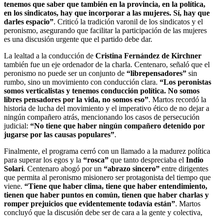
tenemos que saber que también en la provincia, en la política,
en los sindicatos, hay que incorporar a las mujeres. Sí, hay que
darles espacio”
. Criticó la tradición varonil de los sindicatos y el
peronismo, asegurando que facilitar la participación de las mujeres
es una discusión urgente que el partido debe dar.
La lealtad a la conducción de
Cristina Fernández de Kirchner
también fue un eje ordenador de la charla. Centenaro, señaló que el
peronismo no puede ser un conjunto de
“librepensadores”
sin
rumbo, sino un movimiento con conducción clara.
“Los peronistas
somos verticalistas y tenemos conducción política. No somos
libres pensadores por la vida, no somos eso”
. Martos recordó la
historia de lucha del movimiento y el imperativo ético de no dejar a
ningún compañero atrás, mencionando los casos de persecución
judicial:
“No tiene que haber ningún compañero detenido por
jugarse por las causas populares”
.
Finalmente, el programa cerró con un llamado a la madurez política
para superar los egos y la
“rosca”
que tanto despreciaba el
Indio
Solari
. Centenaro abogó por un
“abrazo sincero”
entre dirigentes
que permita al peronismo misionero ser protagonista del tiempo que
viene.
“Tiene que haber clima, tiene que haber entendimiento,
tienen que haber puntos en común, tienen que haber charlas y
romper prejuicios que evidentemente todavía están”
. Martos
concluyó que la discusión debe ser de cara a la gente y colectiva,