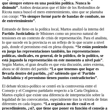
que siempre estuvo en una posición política. Nunca lo
disimuló”
. Ambos destacaron que el líder de los Redonditos de
Ricota nunca buscó el mero entretenimiento, sino que se plantaba
con coraje:
“Yo siempre formé parte de bandas de combate, no
de entretenimiento”
.
Entrando de lleno en la política local, Martos analizó la interna del
Partido Justicialista
de Misiones como un proceso natural de
tensiones en un contexto de crisis de representación. Para el analista,
lo que sucede en la provincia es un reflejo de lo que ocurre a nivel
país, donde el peronismo está en plena disputa.
“Se están poniendo
en juego las representaciones también, las representaciones
políticas, sindicales, en general, de lo público, de lo político, se
está jugando la representación en este momento a nivel país”
.
Según Martos, el gran desafío es que esta discusión, antes externa,
ahora se dé dentro del partido:
“Lo que tenemos que logar es
llevarla dentro del partido, ¿sí? sabiendo que el ¨Partido
Judicialista y el peronismo tienen puntos contradictorios”
.
El debate técnico-político se centró en la controversia entre el
Consejo y el Congreso partidario respecto a la Carta Orgánica.
Martos explicó que existe una diferencia de interpretación sobre la
legalidad de las convocatorias, especialmente tras la victoria de listas
diferentes en cada órgano.
“La orgánica no dice cuál es el
procedimiento, ¿sí?, que tiene que poner en función el consejo a