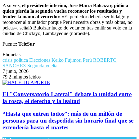
A su vez,
el presidente interino, José María Balcázar, pidió a
quien pierda la segunda vuelta reconocer los resultados y
tender la mano al vencedor.
«El perdedor debería ser hidalgo y
reconocer al triunfador porque Perú necesita obras y más obras, no
peleas», señaló Balcázar luego de votar en tras emitir su voto en la
ciudad de Chiclayo, Lambayeque (noroeste).
Fuente:
TeleSur
Etiquetas
crisis política
Elecciones
Keiko Fujimori
Perú
ROBERTO
SÁNCHEZ
Segunda vuelta
7 junio, 2026
79
2 minutos leídos
El "Conversatorio Lateral" debate la unidad entre
la rosca, el derecho y la lealtad
“Hasta que entren todos”: más de un millón de
personas para un despedida sin horario final que se
extendería hasta el martes