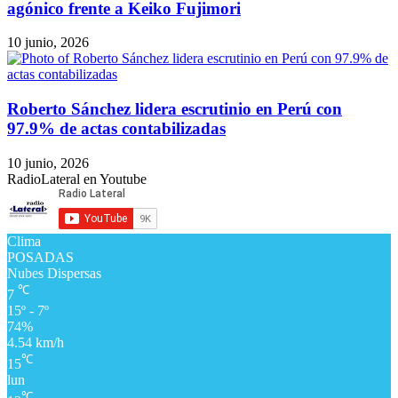
agónico frente a Keiko Fujimori
10 junio, 2026
Roberto Sánchez lidera escrutinio en Perú con
97.9% de actas contabilizadas
10 junio, 2026
RadioLateral en Youtube
Clima
POSADAS
Nubes Dispersas
℃
7
15º - 7º
74%
4.54 km/h
℃
15
lun
℃