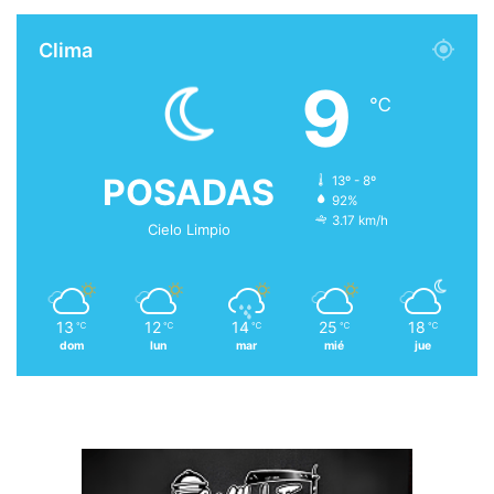
Clima
9
℃
POSADAS
13º - 8º
92%
3.17 km/h
Cielo Limpio
13
12
14
25
18
℃
℃
℃
℃
℃
dom
lun
mar
mié
jue