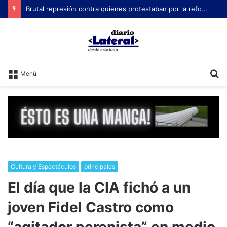
Brutal represión contra quienes protestaban por la reforma laboral de Milei
B
Menú
Cultura y Espectáculos
principales
El día que la CIA fichó a un
joven Fidel Castro como
“agitador peronista” en medio