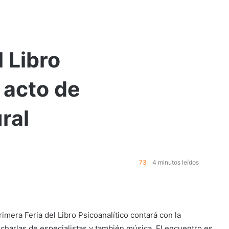
l Libro
 acto de
ural
73
4 minutos leídos
imera Feria del Libro Psicoanalítico contará con la
 charlas de especialistas y también música. El encuentro es