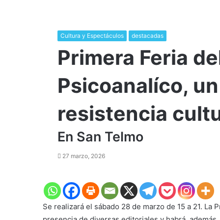
Cultura y Espectáculos
destacadas
​Primera Feria de
Psicoanalíco, un
resistencia cult
En San Telmo
27 marzo, 2026
Se realizará el sábado 28 de marzo de 15 a 21. La Pr
presencia de diversas editoriales y habrá, además,