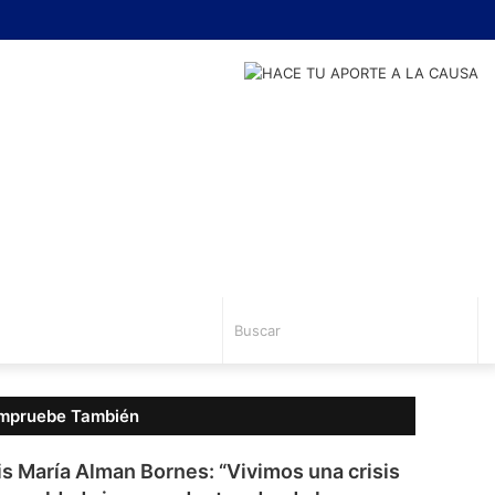
Busc
mpruebe También
rar
is María Alman Bornes: “Vivimos una crisis