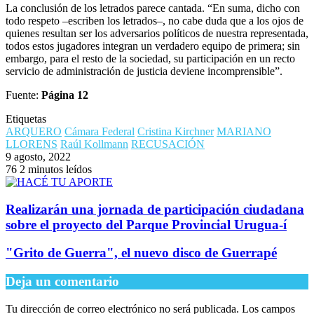
La conclusión de los letrados parece cantada. “En suma, dicho con
todo respeto –escriben los letrados–, no cabe duda que a los ojos de
quienes resultan ser los adversarios políticos de nuestra representada,
todos estos jugadores integran un verdadero equipo de primera; sin
embargo, para el resto de la sociedad, su participación en un recto
servicio de administración de justicia deviene incomprensible”.
Fuente:
Página 12
Etiquetas
ARQUERO
Cámara Federal
Cristina Kirchner
MARIANO
LLORENS
Raúl Kollmann
RECUSACIÓN
9 agosto, 2022
76
2 minutos leídos
Realizarán una jornada de participación ciudadana
sobre el proyecto del Parque Provincial Urugua-í
"Grito de Guerra", el nuevo disco de Guerrapé
Deja un comentario
Tu dirección de correo electrónico no será publicada.
Los campos