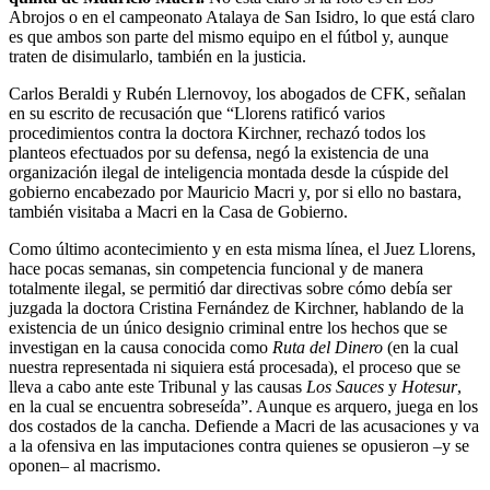
Abrojos o en el campeonato Atalaya de San Isidro, lo que está claro
es que ambos son parte del mismo equipo en el fútbol y, aunque
traten de disimularlo, también en la justicia.
Carlos Beraldi y Rubén Llernovoy, los abogados de CFK, señalan
en su escrito de recusación que “Llorens ratificó varios
procedimientos contra la doctora Kirchner, rechazó todos los
planteos efectuados por su defensa, negó la existencia de una
organización ilegal de inteligencia montada desde la cúspide del
gobierno encabezado por Mauricio Macri y, por si ello no bastara,
también visitaba a Macri en la Casa de Gobierno.
Como último acontecimiento y en esta misma línea, el Juez Llorens,
hace pocas semanas, sin competencia funcional y de manera
totalmente ilegal, se permitió dar directivas sobre cómo debía ser
juzgada la doctora Cristina Fernández de Kirchner, hablando de la
existencia de un único designio criminal entre los hechos que se
investigan en la causa conocida como
Ruta del Dinero
(en la cual
nuestra representada ni siquiera está procesada), el proceso que se
lleva a cabo ante este Tribunal y las causas
Los Sauces
y
Hotesur
,
en la cual se encuentra sobreseída”. Aunque es arquero, juega en los
dos costados de la cancha. Defiende a Macri de las acusaciones y va
a la ofensiva en las imputaciones contra quienes se opusieron –y se
oponen– al macrismo.