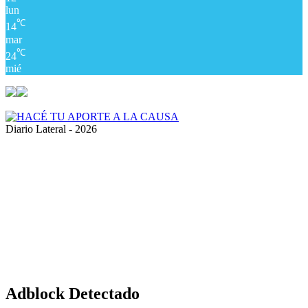
lun
℃
14
mar
℃
24
mié
Diario Lateral - 2026
Volver
al
botón
superior
Adblock Detectado