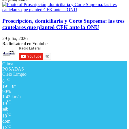
Proscripción, domiciliaria y Corte Suprema: las tres
cautelares que planteó CFK ante la ONU
29 julio, 2026
RadioLateral en Youtube
Clima
POSADAS
Cielo Limpio
℃
8
19º - 8º
90%
1.42 km/h
℃
19
sáb
℃
18
dom
℃
12