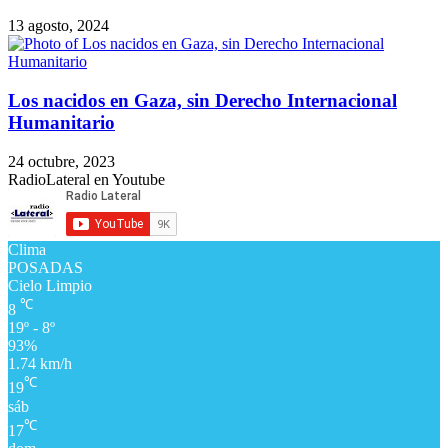
13 agosto, 2024
Los nacidos en Gaza, sin Derecho Internacional
Humanitario
24 octubre, 2023
RadioLateral en Youtube
Clima
POSADAS
Cielo Limpio
℃
8
19º - 8º
93%
1.74 km/h
℃
19
sáb
℃
17