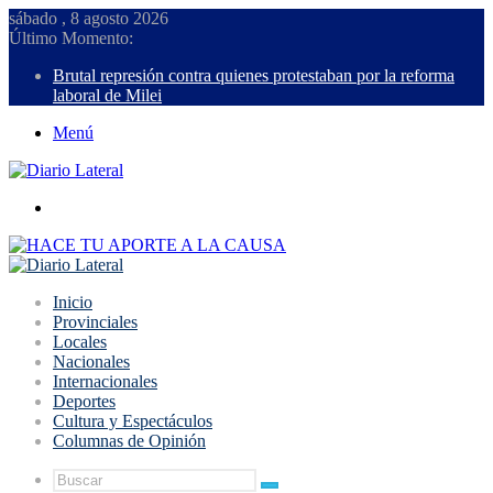
sábado , 8 agosto 2026
Último Momento:
Brutal represión contra quienes protestaban por la reforma
laboral de Milei
Menú
Buscar
Inicio
Provinciales
Locales
Nacionales
Internacionales
Deportes
Cultura y Espectáculos
Columnas de Opinión
Buscar