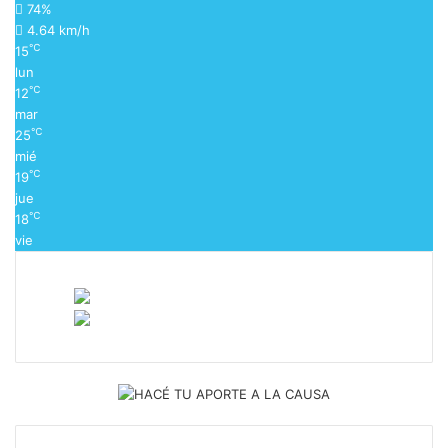
74%
4.64 km/h
℃
15
lun
℃
12
mar
℃
25
mié
℃
19
jue
℃
18
vie