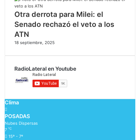
Otra derrota para Milei: el
Senado rechazó el veto a los
ATN
18 septiembre, 2025
RadioLateral en Youtube
Clima
POSADAS
Nubes Dispersas
℃
7
15º - 7º