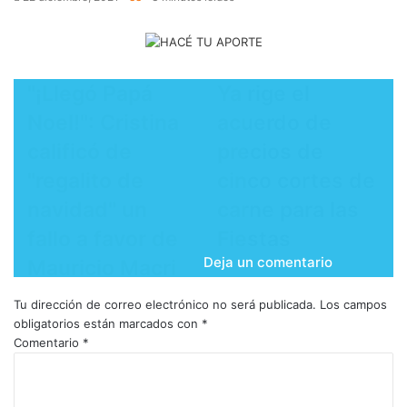
"¡Llegó Papá
Ya rige el
Noel!": Cristina
acuerdo de
calificó de
precios de
"regalito de
cinco cortes de
navidad" un
carne para las
fallo a favor de
Fiestas
Deja un comentario
Mauricio Macri
Tu dirección de correo electrónico no será publicada.
Los campos
obligatorios están marcados con
*
Comentario
*