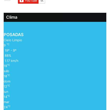
Clima
POSADAS
Cielo Limpio
℃
9
19º - 9º
88%
1.17 km/h
℃
19
sáb
℃
18
dom
℃
12
lun
℃
14
mar
℃
24