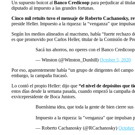
Un supuesto boicot al
Banco Credicoop
para perjudicar al titula
diputado al impuesto a las grandes fortunas.
Cinco mil retuits tuvo el mensaje de Roberto Cachanosky, ref
preside Heller. Impuesto a la riqueza: la “venganza” que impulsa
Según los medios alineados al macrismo, había “fuerte rechazo de
es que promovido por Carlos Heller, titular de la Comisión de Pr
Sacá tus ahorros, no operes con el Banco Credicoop
— Winston (@Winston_Dunhill)
October 5, 2020
Por eso, aparentemente había “un grupo de dirigentes del campo 
embargo, la campaña fracasó.
Lo contó el propio Heller: dijo que
“el nivel de depósitos que ti
estos días desde la semana pasada, cuando empezó la campaña de 
exvicepresidente de Boca Juniors.
Buenísima idea, que toda la gente de bien cierre su
Impuesto a la riqueza: la "venganza" que impulsan 
— Roberto Cachanosky (@RCachanosky)
October 