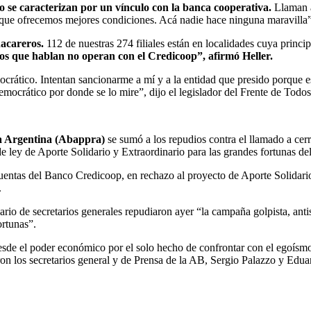
o se caracterizan por un vínculo con la banca cooperativa.
Llaman a
orque ofrecemos mejores condiciones. Acá nadie hace ninguna maravilla”
hacareros.
112 de nuestras 274 filiales están en localidades cuya princi
os que hablan no operan con el Credicoop”, afirmó Heller.
ático. Intentan sancionarme a mí y a la entidad que presido porque est
mocrático por donde se lo mire”, dijo el legislador del Frente de Todos
ca Argentina (Abappra)
se sumó a los repudios contra el llamado a cer
 de ley de Aporte Solidario y Extraordinario para las grandes fortunas d
entas del Banco Credicoop, en rechazo al proyecto de Aporte Solidario 
.
ario de secretarios generales repudiaron ayer “la campaña golpista, anti
ortunas”.
sde el poder económico por el solo hecho de confrontar con el egoísmo 
ron los secretarios general y de Prensa de la AB, Sergio Palazzo y Edu