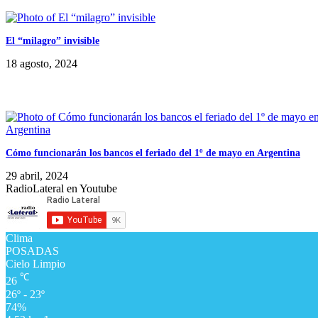
El “milagro” invisible
18 agosto, 2024
Cómo funcionarán los bancos el feriado del 1º de mayo en Argentina
29 abril, 2024
RadioLateral en Youtube
Clima
POSADAS
Cielo Limpio
℃
26
26º - 23º
74%