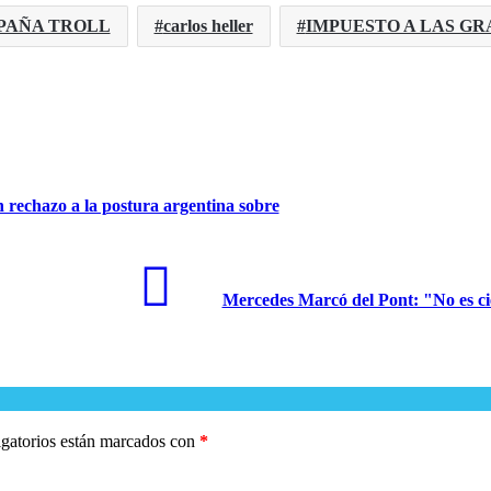
PAÑA TROLL
carlos heller
IMPUESTO A LAS G
 rechazo a la postura argentina sobre
Mercedes Marcó del Pont: "No es cie
gatorios están marcados con
*