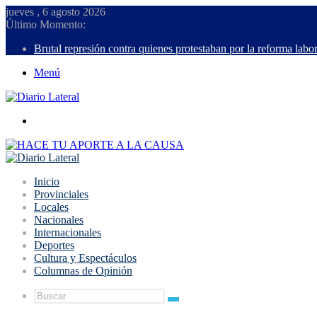
jueves , 6 agosto 2026
Último Momento:
Brutal represión contra quienes protestaban por la reforma labor
Menú
Buscar
Inicio
Provinciales
Locales
Nacionales
Internacionales
Deportes
Cultura y Espectáculos
Columnas de Opinión
Buscar