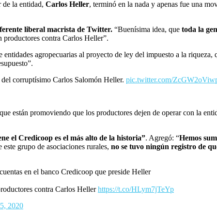
r de la entidad,
Carlos Heller
, terminó en la nada y apenas fue una movid
erente liberal macrista de Twitter.
“Buenísima idea, que
toda la ge
n productores contra Carlos Heller”.
 entidades agropecuarias al proyecto de ley del impuesto a la riqueza,
esupuesto”.
 del corruptísimo Carlos Salomón Heller.
pic.twitter.com/ZcGW2oViw
que están promoviendo que los productores dejen de operar con la entid
ene el Credicoop es el más alto de la historia”
. Agregó: “
Hemos suma
este grupo de asociaciones rurales,
no se tuvo ningún registro de qu
s cuentas en el banco Credicoop que preside Heller
productores contra Carlos Heller
https://t.co/HLym7jTeYp
5, 2020