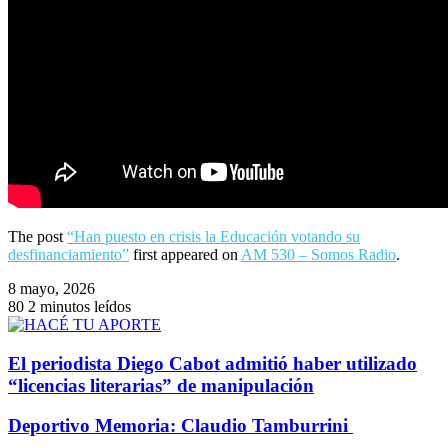
The post
“Han puesto en crisis la Educación votando su
desfinanciamiento”
first appeared on
AM 530 – Somos Radio
.
8 mayo, 2026
80
2 minutos leídos
El periodista Diego Cabot admitió haber utilizado
“licencias literarias” de manipulación
​Deportivo Memoria: Claudio Tamburrini