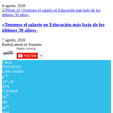
8 agosto, 2026
​«Tenemos el salario en Educación más bajo de los
últimos 30 años»
7 agosto, 2026
RadioLateral en Youtube
Clima
POSADAS
Cielo Limpio
℃
8
19º - 8º
93%
1.56 km/h
℃
19
sáb
℃
18
dom