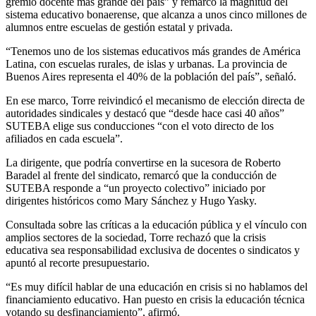
gremio docente más grande del país” y remarcó la magnitud del
sistema educativo bonaerense, que alcanza a unos cinco millones de
alumnos entre escuelas de gestión estatal y privada.
“Tenemos uno de los sistemas educativos más grandes de América
Latina, con escuelas rurales, de islas y urbanas. La provincia de
Buenos Aires representa el 40% de la población del país”, señaló.
En ese marco, Torre reivindicó el mecanismo de elección directa de
autoridades sindicales y destacó que “desde hace casi 40 años”
SUTEBA elige sus conducciones “con el voto directo de los
afiliados en cada escuela”.
La dirigente, que podría convertirse en la sucesora de Roberto
Baradel al frente del sindicato, remarcó que la conducción de
SUTEBA responde a “un proyecto colectivo” iniciado por
dirigentes históricos como Mary Sánchez y Hugo Yasky.
Consultada sobre las críticas a la educación pública y el vínculo con
amplios sectores de la sociedad, Torre rechazó que la crisis
educativa sea responsabilidad exclusiva de docentes o sindicatos y
apuntó al recorte presupuestario.
“Es muy difícil hablar de una educación en crisis si no hablamos del
financiamiento educativo. Han puesto en crisis la educación técnica
votando su desfinanciamiento”, afirmó.