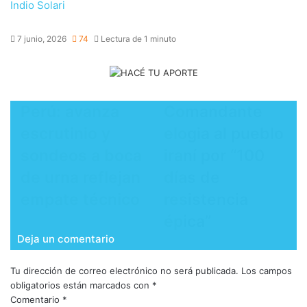
Indio Solari
7 junio, 2026
74
Lectura de 1 minuto
Perú: avanza
Comandante
escrutinio y
elogia al pueblo
sondeos a boca
iraní por “100
de urna reflejan
días de
empate técnico
resistencia
épica”
Deja un comentario
Tu dirección de correo electrónico no será publicada.
Los campos
obligatorios están marcados con
*
Comentario
*