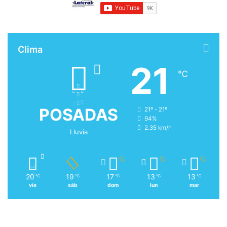
Clima
21
℃
POSADAS
21º - 21º
94%
2.35 km/h
Lluvia
20
19
17
13
13
℃
℃
℃
℃
℃
vie
sáb
dom
lun
mar