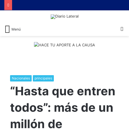
Brutal represión contra quienes protestaban por la reforma laboral de Milei
B
Menú
Nacionales
principales
“Hasta que entren
todos”: más de un
millón de