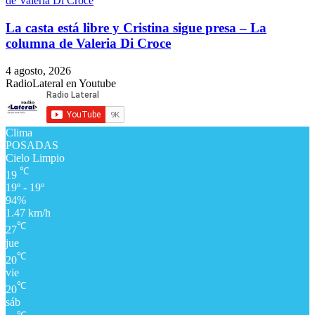
​La casta está libre y Cristina sigue presa – La
columna de Valeria Di Croce
4 agosto, 2026
RadioLateral en Youtube
Clima
POSADAS
Cielo Limpio
℃
19
19º - 19º
94%
1.47 km/h
℃
27
jue
℃
20
vie
℃
20
sáb