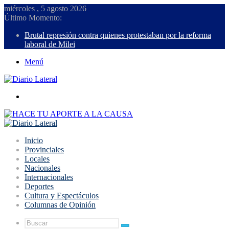
miércoles , 5 agosto 2026
Último Momento:
Brutal represión contra quienes protestaban por la reforma
laboral de Milei
Menú
Buscar
Inicio
Provinciales
Locales
Nacionales
Internacionales
Deportes
Cultura y Espectáculos
Columnas de Opinión
Buscar